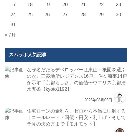
17
18
19
20
21
22
23
24
25
26
27
28
29
30
31
« 7月
スムラボ人気記事
なぜ名だたるデベロッパーは東山・祇園を選ぶ
のか。三菱地所レジデンス16戸、住友商事14戸
が示す「京都らしさ」の価値〜ウエリス京都清
水五条【kyoto1192】
2026年08月05日
住宅ローンの金利を、ゼロから本当に理解する
｜コールレート・国債・円安・利上げ・そして
予算の決め方まで【モルモット】