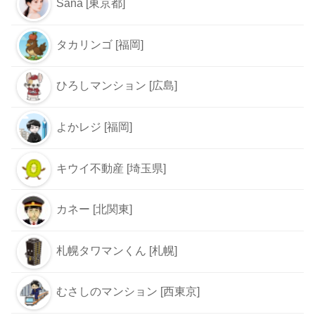
Sana [東京都]
タカリンゴ [福岡]
ひろしマンション [広島]
よかレジ [福岡]
キウイ不動産 [埼玉県]
カネー [北関東]
札幌タワマンくん [札幌]
むさしのマンション [西東京]