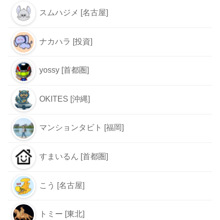
スムハジメ [名古屋]
ナカハラ [投資]
yossy [首都圏]
OKITES [沖縄]
マンションタビト [福岡]
すまいるん [首都圏]
こう [名古屋]
トミー [東北]