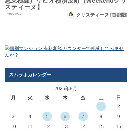
急東横線）リビオ横濱反町【Weekendクリ
スティーヌ】
2022.05.29
クリスティーヌ [首都圏]
スムラボカレンダー
2026年8月
月
火
水
木
金
土
日
1
2
3
4
5
6
7
8
9
10
11
12
13
14
15
16