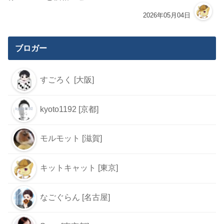
2026年05月04日
ブロガー
すごろく [大阪]
kyoto1192 [京都]
モルモット [滋賀]
キットキャット [東京]
なごぐらん [名古屋]