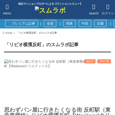
地元マンションブロガーによる【マンションレビュー】
menu
search
ログイン
プレミアム記事
全国
関東
中部
近畿
|
|
|
「リビオ横濱反町」のスムラボ記事
HOME
「リビオ横濱反町」のスムラボ記事
横浜市
神奈川県
思わずパン屋に行きたくなる街 反町駅（東