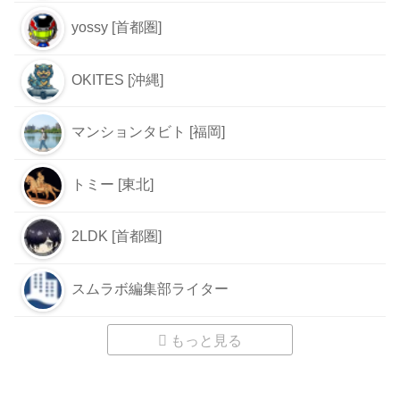
yossy [首都圏]
OKITES [沖縄]
マンションタビト [福岡]
トミー [東北]
2LDK [首都圏]
スムラボ編集部ライター
もっと見る