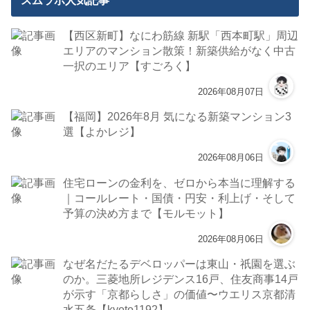
スムラボ人気記事
【西区新町】なにわ筋線 新駅「西本町駅」周辺
エリアのマンション散策！新築供給がなく中古
一択のエリア【すごろく】
2026年08月07日
【福岡】2026年8月 気になる新築マンション3
選【よかレジ】
2026年08月06日
住宅ローンの金利を、ゼロから本当に理解する
｜コールレート・国債・円安・利上げ・そして
予算の決め方まで【モルモット】
2026年08月06日
なぜ名だたるデベロッパーは東山・祇園を選ぶ
のか。三菱地所レジデンス16戸、住友商事14戸
が示す「京都らしさ」の価値〜ウエリス京都清
水五条【kyoto1192】