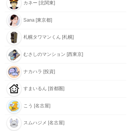
カネー [北関東]
Sana [東京都]
札幌タワマンくん [札幌]
むさしのマンション [西東京]
ナカハラ [投資]
すまいるん [首都圏]
こう [名古屋]
スムハジメ [名古屋]