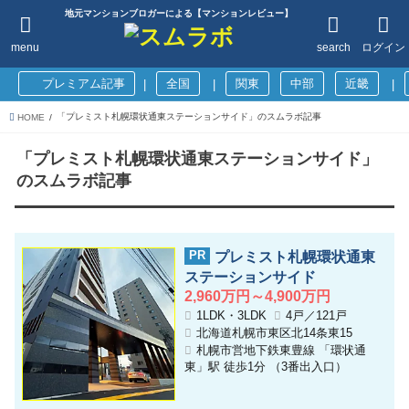
地元マンションブロガーによる【マンションレビュー】
menu
search
ログイン
プレミアム記事
全国
関東
中部
近畿
|
|
|
「プレミスト札幌環状通東ステーションサイド」のスムラボ記事
HOME
「プレミスト札幌環状通東ステーションサイド」
のスムラボ記事
プレミスト札幌環状通東
ステーションサイド
2,960万円～4,900万円
1LDK・3LDK
4戸／121戸
北海道札幌市東区北14条東15
札幌市営地下鉄東豊線 「環状通
東」駅 徒歩1分 （3番出入口）