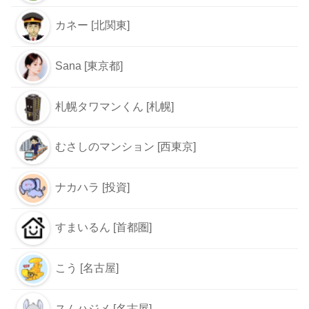
カネー [北関東]
Sana [東京都]
札幌タワマンくん [札幌]
むさしのマンション [西東京]
ナカハラ [投資]
すまいるん [首都圏]
こう [名古屋]
スムハジメ [名古屋]