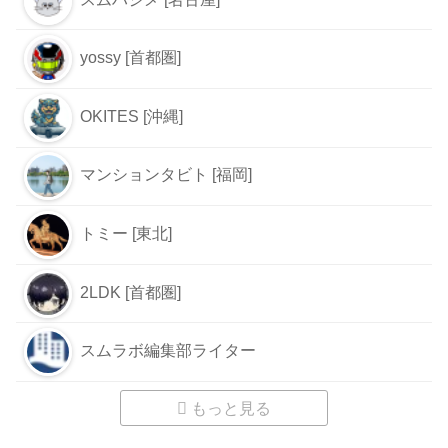
yossy [首都圏]
OKITES [沖縄]
マンションタビト [福岡]
トミー [東北]
2LDK [首都圏]
スムラボ編集部ライター
もっと見る