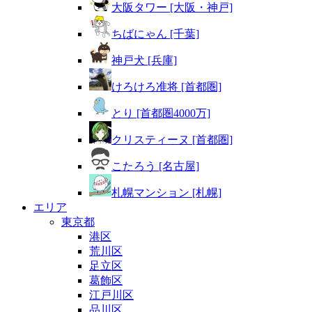
大阪タワー [大阪・神戸]
ちばにゃん [千葉]
神戸犬 [兵庫]
けろけろ准将 [首都圏]
とり [首都圏4000万]
クリスティーヌ [首都圏]
こたろう [名古屋]
札幌マンション [札幌]
エリア
東京都
港区
荒川区
足立区
葛飾区
江戸川区
品川区