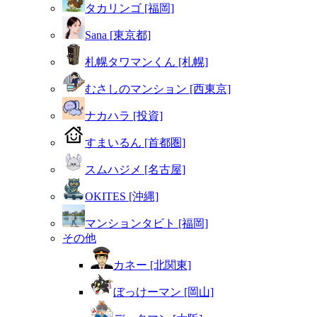
タカリンゴ [福岡]
Sana [東京都]
札幌タワマンくん [札幌]
むさしのマンション [西東京]
ナカハラ [投資]
すまいるん [首都圏]
スムハジメ [名古屋]
OKITES [沖縄]
マンションタビト [福岡]
その他
カネー [北関東]
ぼっけーマン [岡山]