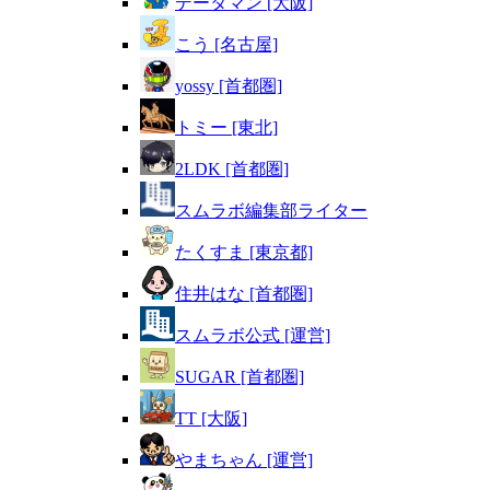
データマン [大阪]
こう [名古屋]
yossy [首都圏]
トミー [東北]
2LDK [首都圏]
スムラボ編集部ライター
たくすま [東京都]
住井はな [首都圏]
スムラボ公式 [運営]
SUGAR [首都圏]
TT [大阪]
やまちゃん [運営]