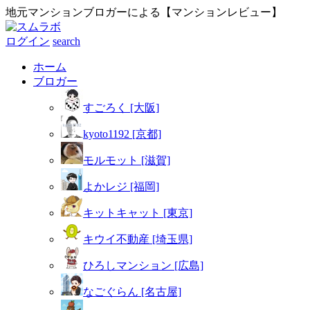
地元マンションブロガーによる【マンションレビュー】
ログイン
search
ホーム
ブロガー
すごろく [大阪]
kyoto1192 [京都]
モルモット [滋賀]
よかレジ [福岡]
キットキャット [東京]
キウイ不動産 [埼玉県]
ひろしマンション [広島]
なごぐらん [名古屋]