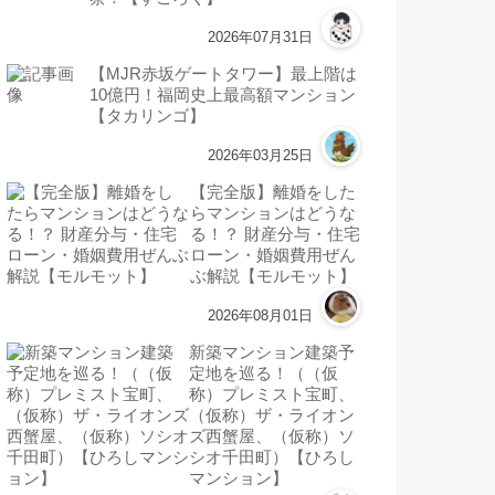
2026年07月31日
【MJR赤坂ゲートタワー】最上階は
10億円！福岡史上最高額マンション
【タカリンゴ】
2026年03月25日
【完全版】離婚をした
らマンションはどうな
る！？ 財産分与・住宅
ローン・婚姻費用ぜん
ぶ解説【モルモット】
2026年08月01日
新築マンション建築予
定地を巡る！（（仮
称）プレミスト宝町、
（仮称）ザ・ライオン
ズ西蟹屋、（仮称）ソ
シオ千田町）【ひろし
マンション】