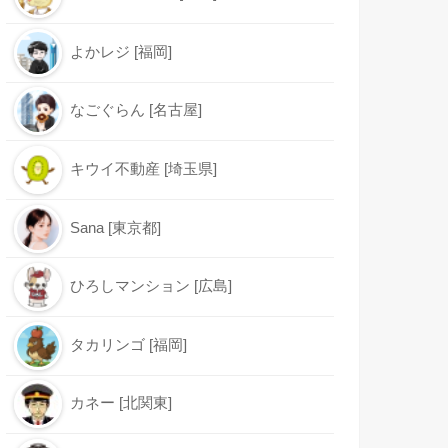
よかレジ [福岡]
なごぐらん [名古屋]
キウイ不動産 [埼玉県]
Sana [東京都]
ひろしマンション [広島]
タカリンゴ [福岡]
カネー [北関東]