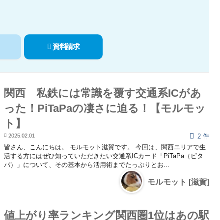
資料請求
関西 私鉄には常識を覆す交通系ICがあ
った！PiTaPaの凄さに迫る！【モルモッ
ト】
2025.02.01
2 件
皆さん、こんにちは。 モルモット滋賀です。 今回は、関西エリアで生
活する方にはぜひ知っていただきたい交通系ICカード「PiTaPa（ピタ
パ）」について、その基本から活用術までたっぷりとお...
モルモット [滋賀]
値上がり率ランキング関西圏1位はあの駅