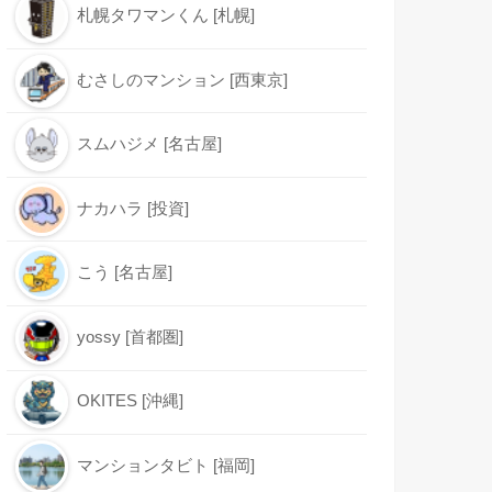
札幌タワマンくん [札幌]
むさしのマンション [西東京]
スムハジメ [名古屋]
ナカハラ [投資]
こう [名古屋]
yossy [首都圏]
OKITES [沖縄]
マンションタビト [福岡]