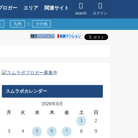
ブロガー
エリア
関連サイト
search
ログイン
国
九州
|
その他
スムラボカレンダー
2026年8月
月
火
水
木
金
土
日
1
2
5
6
7
3
4
8
9