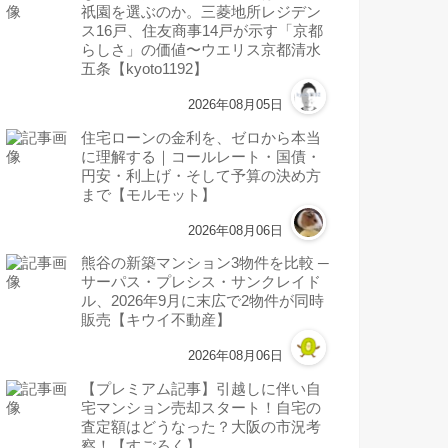
祇園を選ぶのか。三菱地所レジデン
ス16戸、住友商事14戸が示す「京都
らしさ」の価値〜ウエリス京都清水
五条【kyoto1192】
2026年08月05日
住宅ローンの金利を、ゼロから本当
に理解する｜コールレート・国債・
円安・利上げ・そして予算の決め方
まで【モルモット】
2026年08月06日
熊谷の新築マンション3物件を比較 ─
サーパス・プレシス・サンクレイド
ル、2026年9月に末広で2物件が同時
販売【キウイ不動産】
2026年08月06日
【プレミアム記事】引越しに伴い自
宅マンション売却スタート！自宅の
査定額はどうなった？大阪の市況考
察！【すごろく】