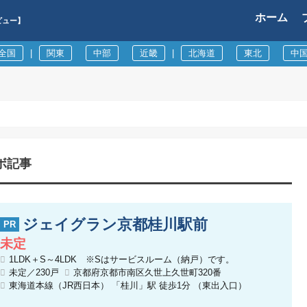
ホーム
ビュー】
全国
|
関東
中部
近畿
|
北海道
東北
中
ボ記事
ジェイグラン京都桂川駅前
未定
1LDK＋S～4LDK ※Sはサービスルーム（納戸）です。
未定／230戸
京都府京都市南区久世上久世町320番
東海道本線（JR西日本） 「桂川」駅 徒歩1分 （東出入口）