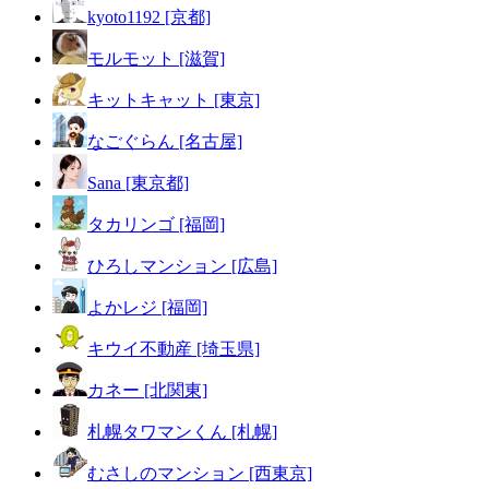
kyoto1192 [京都]
モルモット [滋賀]
キットキャット [東京]
なごぐらん [名古屋]
Sana [東京都]
タカリンゴ [福岡]
ひろしマンション [広島]
よかレジ [福岡]
キウイ不動産 [埼玉県]
カネー [北関東]
札幌タワマンくん [札幌]
むさしのマンション [西東京]