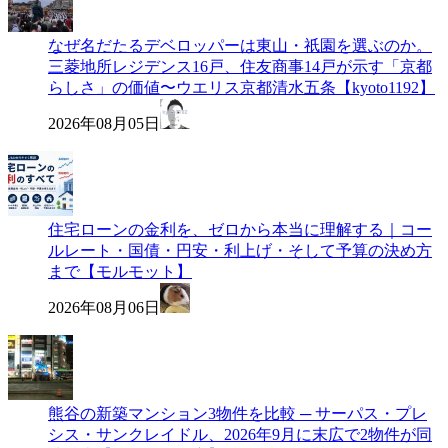
なぜ名だたるデベロッパーは東山・祇園を選ぶのか。
三菱地所レジデンス16戸、住友商事14戸が示す「京都
らしさ」の価値〜ウエリス京都清水五条【kyoto1192】
2026年08月05日
住宅ローンの金利を、ゼロから本当に理解する｜コー
ルレート・国債・円安・利上げ・そして予算の決め方
まで【モルモット】
2026年08月06日
熊谷の新築マンション3物件を比較 ─ サーパス・プレ
シス・サンクレイドル、2026年9月に末広で2物件が同