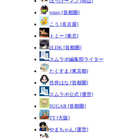
ぼっけーマン [岡山]
yossy [首都圏]
こう [名古屋]
トミー [東北]
2LDK [首都圏]
スムラボ編集部ライター
たくすま [東京都]
住井はな [首都圏]
スムラボ公式 [運営]
SUGAR [首都圏]
TT [大阪]
やまちゃん [運営]