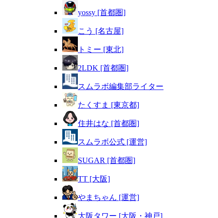
yossy [首都圏]
こう [名古屋]
トミー [東北]
2LDK [首都圏]
スムラボ編集部ライター
たくすま [東京都]
住井はな [首都圏]
スムラボ公式 [運営]
SUGAR [首都圏]
TT [大阪]
やまちゃん [運営]
大阪タワー [大阪・神戸]