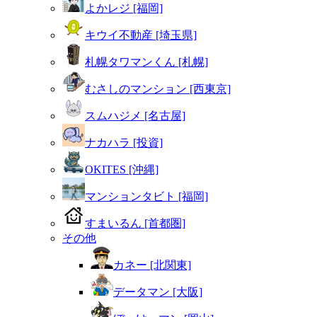
よかレジ [福岡]
キウイ不動産 [埼玉県]
札幌タワマンくん [札幌]
むさしのマンション [西東京]
スムハジメ [名古屋]
ナカハラ [投資]
OKITES [沖縄]
マンションタビト [福岡]
すまいるん [首都圏]
その他
カネー [北関東]
データマン [大阪]