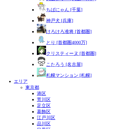
ちばにゃん [千葉]
神戸犬 [兵庫]
けろけろ准将 [首都圏]
とり [首都圏4000万]
クリスティーヌ [首都圏]
こたろう [名古屋]
札幌マンション [札幌]
エリア
東京都
港区
荒川区
足立区
葛飾区
江戸川区
品川区