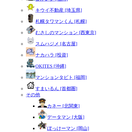
キウイ不動産 [埼玉県]
札幌タワマンくん [札幌]
むさしのマンション [西東京]
スムハジメ [名古屋]
ナカハラ [投資]
OKITES [沖縄]
マンションタビト [福岡]
すまいるん [首都圏]
その他
カネー [北関東]
データマン [大阪]
ぼっけーマン [岡山]