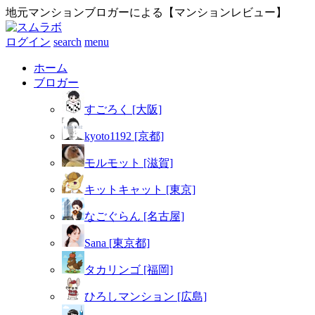
地元マンションブロガーによる【マンションレビュー】
ログイン
search
menu
ホーム
ブロガー
すごろく [大阪]
kyoto1192 [京都]
モルモット [滋賀]
キットキャット [東京]
なごぐらん [名古屋]
Sana [東京都]
タカリンゴ [福岡]
ひろしマンション [広島]