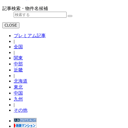
記事検索・物件名候補
CLOSE
プレミアム記事
|
全国
|
関東
中部
近畿
|
北海道
東北
中国
九州
|
その他