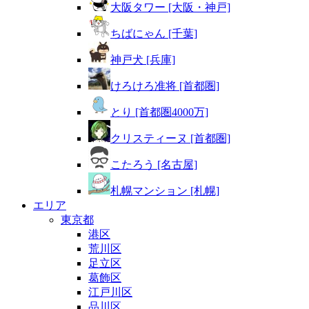
大阪タワー [大阪・神戸]
ちばにゃん [千葉]
神戸犬 [兵庫]
けろけろ准将 [首都圏]
とり [首都圏4000万]
クリスティーヌ [首都圏]
こたろう [名古屋]
札幌マンション [札幌]
エリア
東京都
港区
荒川区
足立区
葛飾区
江戸川区
品川区