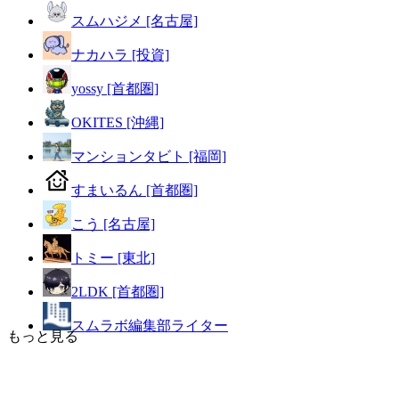
スムハジメ [名古屋]
ナカハラ [投資]
yossy [首都圏]
OKITES [沖縄]
マンションタビト [福岡]
すまいるん [首都圏]
こう [名古屋]
トミー [東北]
2LDK [首都圏]
スムラボ編集部ライター
もっと見る