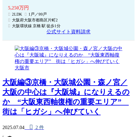
5,250万円
2LDK
1戸／99戸
大阪府大阪市都島区片町2
大阪環状線 京橋 駅 徒歩1分
公式サイト
資料請求
大阪市
大阪編③京橋・大阪城公園・森ノ宮／
大阪の中心は『大阪城』になりえるの
か “大阪東西軸復権の重要エリア”
街は「ヒガシ」へ伸びていく
2025.07.04
2 件