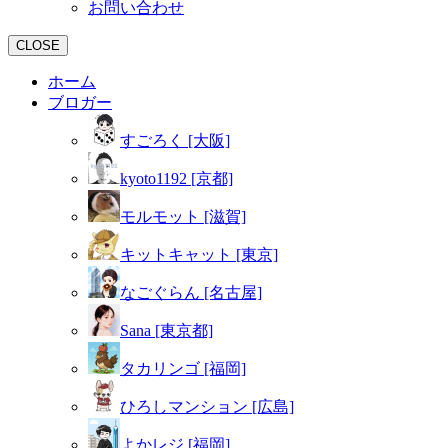
お問い合わせ
CLOSE
ホーム
ブロガー
すごろく [大阪]
kyoto1192 [京都]
モルモット [滋賀]
キットキャット [東京]
なごぐらん [名古屋]
Sana [東京都]
タカリンゴ [福岡]
ひろしマンション [広島]
よかレジ [福岡]