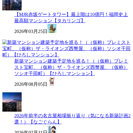
【MJR赤坂ゲートタワー】最上階は10億円！福岡史上
最高額マンション【タカリンゴ】
2026年03月25日
新築マンション建築予定地を巡る！（（仮称）プレミ
スト宝町、（仮称）ザ・ライオンズ西蟹屋、（仮称）
ソシオ千田町）【ひろしマンション】
2026年08月05日
2026年前半の名古屋相場振り返り（気になる新築計画2
選！）【なごぐらん】
2026年07月31日