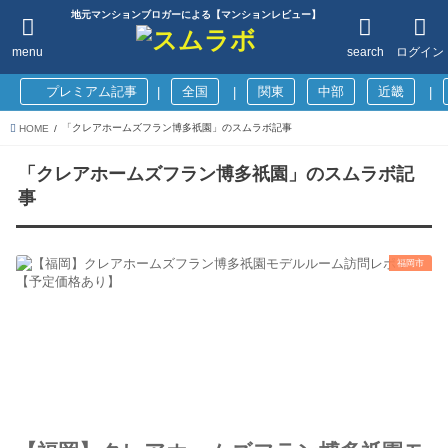
地元マンションブロガーによる【マンションレビュー】
menu
search
ログイン
プレミアム記事
全国
関東
中部
近畿
|
|
|
「クレアホームズフラン博多祇園」のスムラボ記事
HOME
「クレアホームズフラン博多祇園」のスムラボ記
事
福岡市