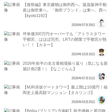
【後祭編】東京建物は御所西へ。阪急阪神不動
産は御所東へ。「御所ブランド」は東へ、西へ
【kyoto1192】
2026年07月29日
坪単価300万円オーバーでも「アトラスタワー
宇都宮」はほぼ完売。LRTの開業で宇都宮が熱
い！！【カネー】
2024年10月16日
2026年前半の名古屋相場振り返り（気になる新
築計画2選！）【なごぐらん】
2026年07月31日
【MJR赤坂ゲートタワー】最上階は10億円！福
岡史上最高額マンション【タカリンゴ】
2026年03月25日
【Brillia (ブリリア) 方南町】販売価格と周辺物