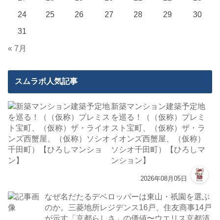
24
25
26
27
28
29
30
31
« 7月
スムラボ人気記事
新築マンション建築予定地
を巡る！（（仮称）プレミ
スト宝町、（仮称）ザ・ラ
イオンズ西蟹屋、（仮称）
ソシオ千田町）【ひろしマ
ンション】
2026年08月05日
なぜ名だたるデベロッパーは東山・祇園を選ぶ
のか。三菱地所レジデンス16戸、住友商事14戸
が示す「京都らしさ」の価値〜ウエリス京都清