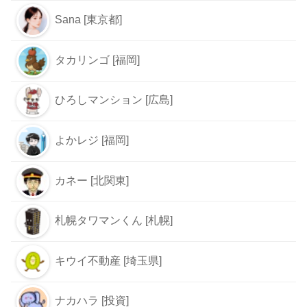
Sana [東京都]
タカリンゴ [福岡]
ひろしマンション [広島]
よかレジ [福岡]
カネー [北関東]
札幌タワマンくん [札幌]
キウイ不動産 [埼玉県]
ナカハラ [投資]