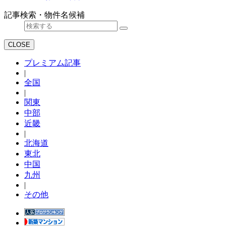
記事検索・物件名候補
CLOSE
プレミアム記事
|
全国
|
関東
中部
近畿
|
北海道
東北
中国
九州
|
その他