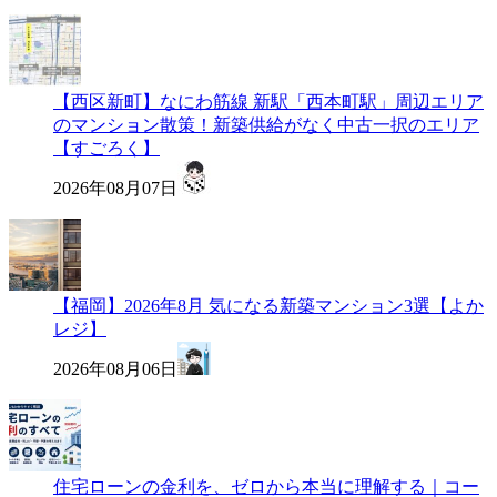
【西区新町】なにわ筋線 新駅「西本町駅」周辺エリア
のマンション散策！新築供給がなく中古一択のエリア
【すごろく】
2026年08月07日
【福岡】2026年8月 気になる新築マンション3選【よか
レジ】
2026年08月06日
住宅ローンの金利を、ゼロから本当に理解する｜コー