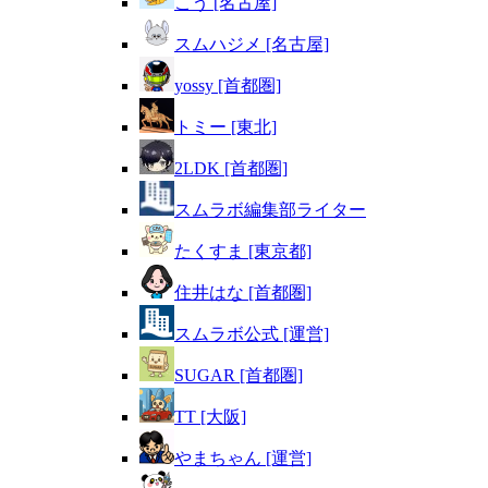
こう [名古屋]
スムハジメ [名古屋]
yossy [首都圏]
トミー [東北]
2LDK [首都圏]
スムラボ編集部ライター
たくすま [東京都]
住井はな [首都圏]
スムラボ公式 [運営]
SUGAR [首都圏]
TT [大阪]
やまちゃん [運営]