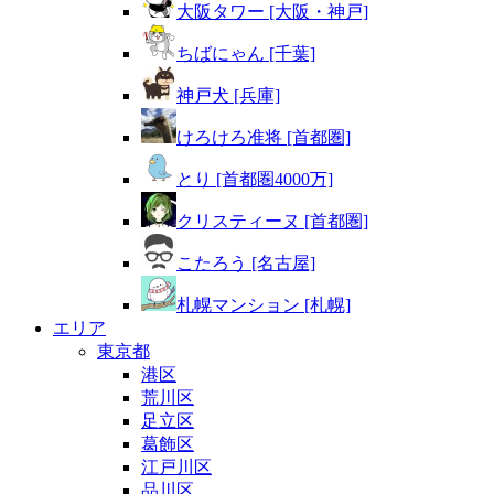
大阪タワー [大阪・神戸]
ちばにゃん [千葉]
神戸犬 [兵庫]
けろけろ准将 [首都圏]
とり [首都圏4000万]
クリスティーヌ [首都圏]
こたろう [名古屋]
札幌マンション [札幌]
エリア
東京都
港区
荒川区
足立区
葛飾区
江戸川区
品川区