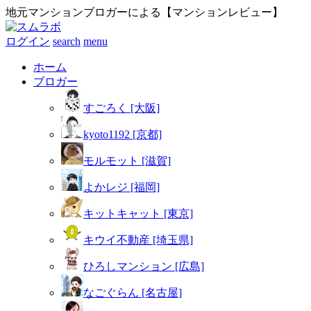
地元マンションブロガーによる【マンションレビュー】
ログイン
search
menu
ホーム
ブロガー
すごろく [大阪]
kyoto1192 [京都]
モルモット [滋賀]
よかレジ [福岡]
キットキャット [東京]
キウイ不動産 [埼玉県]
ひろしマンション [広島]
なごぐらん [名古屋]