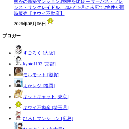
熊谷の新築マンション3物件を比較 ─ サーパス・プレ
シス・サンクレイドル、2026年9月に末広で2物件が同
時販売【キウイ不動産】
2026年08月06日
ブロガー
すごろく [大阪]
kyoto1192 [京都]
モルモット [滋賀]
よかレジ [福岡]
キットキャット [東京]
キウイ不動産 [埼玉県]
ひろしマンション [広島]