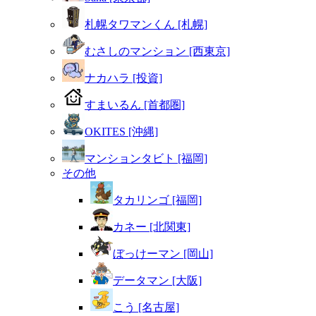
札幌タワマンくん [札幌]
むさしのマンション [西東京]
ナカハラ [投資]
すまいるん [首都圏]
OKITES [沖縄]
マンションタビト [福岡]
その他
タカリンゴ [福岡]
カネー [北関東]
ぼっけーマン [岡山]
データマン [大阪]
こう [名古屋]