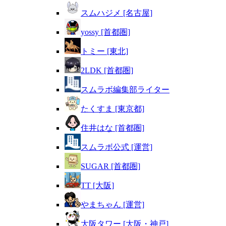
スムハジメ [名古屋]
yossy [首都圏]
トミー [東北]
2LDK [首都圏]
スムラボ編集部ライター
たくすま [東京都]
住井はな [首都圏]
スムラボ公式 [運営]
SUGAR [首都圏]
TT [大阪]
やまちゃん [運営]
大阪タワー [大阪・神戸]