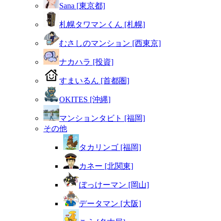
Sana [東京都]
札幌タワマンくん [札幌]
むさしのマンション [西東京]
ナカハラ [投資]
すまいるん [首都圏]
OKITES [沖縄]
マンションタビト [福岡]
その他
タカリンゴ [福岡]
カネー [北関東]
ぼっけーマン [岡山]
データマン [大阪]