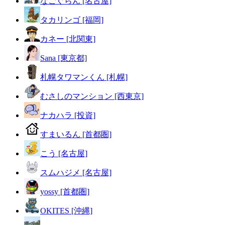
なごぐらん [名古屋]
タカリンゴ [福岡]
カネー [北関東]
Sana [東京都]
札幌タワマンくん [札幌]
むさしのマンション [西東京]
ナカハラ [投資]
すまいるん [首都圏]
こう [名古屋]
スムハジメ [名古屋]
yossy [首都圏]
OKITES [沖縄]