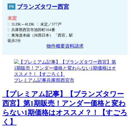
ブランズタワー西宮
未定
1LDK～4LDK
未定／377戸
兵庫県西宮市池田町164番
東海道本線（JR西日本） 「西宮」駅
徒歩2分
物件概要
資料請求
プレミアム記事
兵庫県
西宮市
【プレミアム記事】【ブランズタワー
西宮】第1期販売！アンダー価格と変わ
らない1期価格はオススメ？！【すごろ
く】