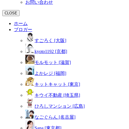
お問い合わせ
CLOSE
ホーム
ブロガー
すごろく [大阪]
kyoto1192 [京都]
モルモット [滋賀]
よかレジ [福岡]
キットキャット [東京]
キウイ不動産 [埼玉県]
ひろしマンション [広島]
なごぐらん [名古屋]
Sana [東京都]