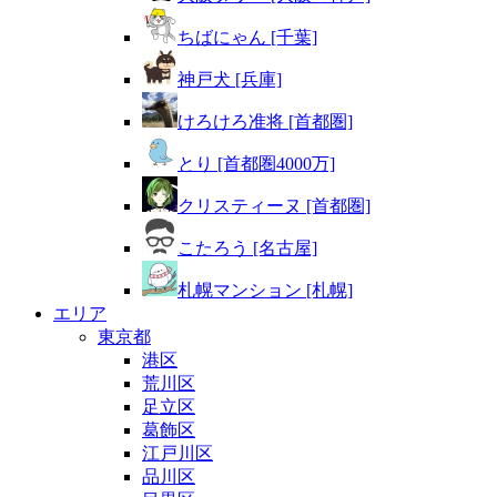
ちばにゃん [千葉]
神戸犬 [兵庫]
けろけろ准将 [首都圏]
とり [首都圏4000万]
クリスティーヌ [首都圏]
こたろう [名古屋]
札幌マンション [札幌]
エリア
東京都
港区
荒川区
足立区
葛飾区
江戸川区
品川区