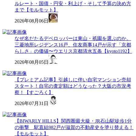
ルレート・国債・円安・利上げ・そして予算の決め方
まで【モルモット】
2026年08月06日
なぜ名だたるデベロッパーは東山・祇園を選ぶのか。
三菱地所レジデンス16戸、住友商事14戸が示す「京都
らしさ」の価値〜ウエリス京都清水五条【kyoto1192】
2026年08月05日
【プレミアム記事】引越しに伴い自宅マンション売却
スタート！自宅の査定額はどうなった？大阪の市況考
察！【すごろく】
2026年07月31日
【BIWARLY HILLS】関西圏最大級・JR石山駅徒歩1分
の衝撃 駅直結982戸が滋賀の不動産史を塗り替える！
【モルモット】