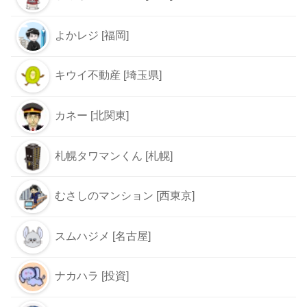
よかレジ [福岡]
キウイ不動産 [埼玉県]
カネー [北関東]
札幌タワマンくん [札幌]
むさしのマンション [西東京]
スムハジメ [名古屋]
ナカハラ [投資]