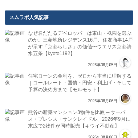
スムラボ人気記事
なぜ名だたるデベロッパーは東山・祇園を選ぶ
のか。三菱地所レジデンス16戸、住友商事14戸
が示す「京都らしさ」の価値〜ウエリス京都清
水五条【kyoto1192】
2026年08月05日
住宅ローンの金利を、ゼロから本当に理解する
｜コールレート・国債・円安・利上げ・そして
予算の決め方まで【モルモット】
2026年08月06日
熊谷の新築マンション3物件を比較 ─ サーパ
ス・プレシス・サンクレイドル、2026年9月に
末広で2物件が同時販売【キウイ不動産】
2026年08月06日