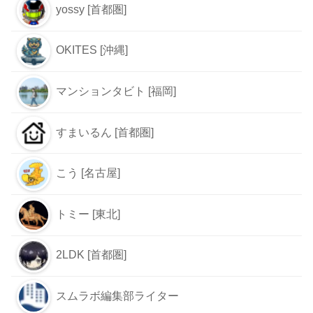
yossy [首都圏]
OKITES [沖縄]
マンションタビト [福岡]
すまいるん [首都圏]
こう [名古屋]
トミー [東北]
2LDK [首都圏]
スムラボ編集部ライター