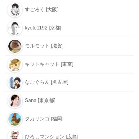
すごろく [大阪]
kyoto1192 [京都]
モルモット [滋賀]
キットキャット [東京]
なごぐらん [名古屋]
Sana [東京都]
タカリンゴ [福岡]
ひろしマンション [広島]