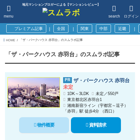
地元マンションブロガーによる【マンションレビュー】
menu
search
ログイン
プレミアム記事
全国
関東
中部
近畿
|
|
|
「ザ・パークハウス 赤羽台」のスムラボ記事
HOME
「ザ・パークハウス 赤羽台」のスムラボ記事
ザ・パークハウス 赤羽台
未定
1DK～3LDK
未定／550戸
東京都北区赤羽台1
湘南新宿ライン（宇都宮～逗子）
「赤羽」駅 徒歩4分 （西口）
物件概要
資料請求