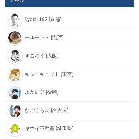
kyoto1192 [京都]
モルモット [滋賀]
すごろく [大阪]
キットキャット [東京]
よかレジ [福岡]
なごぐらん [名古屋]
キウイ不動産 [埼玉県]