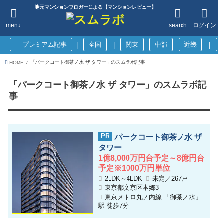
地元マンションブロガーによる【マンションレビュー】
menu
search
ログイン
プレミアム記事
全国
関東
中部
近畿
|
|
|
「パークコート御茶ノ水 ザ タワー」のスムラボ記事
HOME
「パークコート御茶ノ水 ザ タワー」のスムラボ記
事
パークコート御茶ノ水 ザ
タワー
1億8,000万円台予定～8億円台
予定※1000万円単位
2LDK～4LDK
未定／267戸
東京都文京区本郷3
東京メトロ丸ノ内線 「御茶ノ水」
駅 徒歩7分