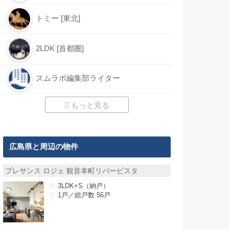
トミー [東北]
2LDK [首都圏]
スムラボ編集部ライター
もっと見る
広島県と周辺の物件
プレサンス ロジェ 観音本町リバービスタ
3LDK+S（納戸）
1戸／総戸数 56戸