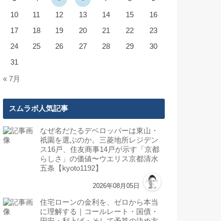
10
11
12
13
14
15
16
17
18
19
20
21
22
23
24
25
26
27
28
29
30
31
« 7月
スムラボ人気記事
なぜ名だたるデベロッパーは東山・
祇園を選ぶのか。三菱地所レジデン
ス16戸、住友商事14戸が示す「京都
らしさ」の価値〜ウエリス京都清水
五条【kyoto1192】
2026年08月05日
住宅ローンの金利を、ゼロから本当
に理解する｜コールレート・国債・
円安・利上げ・そして予算の決め方