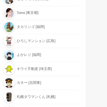
Sana [東京都]
タカリンゴ [福岡]
ひろしマンション [広島]
よかレジ [福岡]
キウイ不動産 [埼玉県]
カネー [北関東]
札幌タワマンくん [札幌]