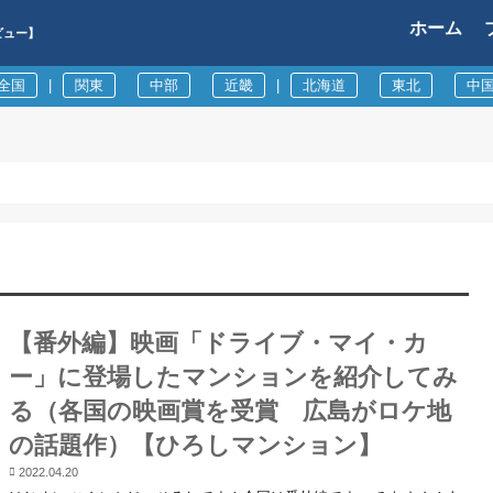
ホーム
ビュー】
全国
|
関東
中部
近畿
|
北海道
東北
中
【番外編】映画「ドライブ・マイ・カ
ー」に登場したマンションを紹介してみ
る（各国の映画賞を受賞 広島がロケ地
の話題作）【ひろしマンション】
2022.04.20