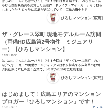
はじめに こんにちはーひろしです！今回は番外編です。 みなさん！あ
らゆる国際映画賞を受賞した話題作「ドライブ・マイ・カー」もう観ら
れましたか？ ロケ地に広島が選ばれていて、広島の街中をド...
ひろしマンション [広島]
ザ・グレース翠町 現地モデルルーム訪問
（両備HD広島第2号物件 ミジュアリ
ー）【ひろしマンション】
2021.10.30
はじめに こんにちはーひろしです！今回は「ザ・グレース翠町」のご
紹介です。 売主の両備ホールディングスは私が担当する広島県のお隣
の岡山県に本社を置く企業で、5年前の2016年に広島地区...
ひろしマンション [広島]
はじめまして！広島エリアのマンション
ブロガー「ひろしマンション」です！
2021.05.10
4 件