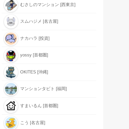
むさしのマンション [西東京]
スムハジメ [名古屋]
ナカハラ [投資]
yossy [首都圏]
OKITES [沖縄]
マンションタビト [福岡]
すまいるん [首都圏]
こう [名古屋]