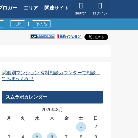
ブロガー
エリア
関連サイト
search
ログイン
国
九州
|
その他
スムラボカレンダー
2026年8月
月
火
水
木
金
土
日
1
2
5
6
3
4
7
8
9