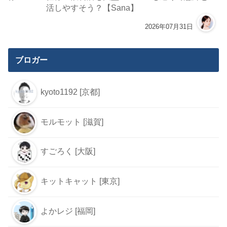
活しやすそう？【Sana】
2026年07月31日
ブロガー
kyoto1192 [京都]
モルモット [滋賀]
すごろく [大阪]
キットキャット [東京]
よかレジ [福岡]