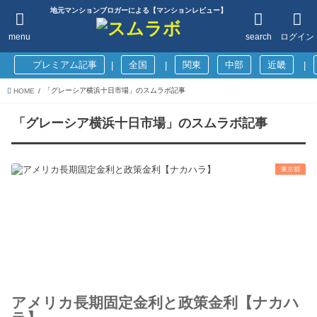
地元マンションブロガーによる【マンションレビュー】
menu
search
ログイン
プレミアム記事
全国
関東
中部
近畿
|
|
|
「グレーシア横浜十日市場」のスムラボ記事
HOME
「グレーシア横浜十日市場」のスムラボ記事
東京都
アメリカ長期固定金利と政策金利【ナカハ