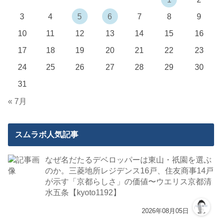
3
4
5
6
7
8
9
10
11
12
13
14
15
16
17
18
19
20
21
22
23
24
25
26
27
28
29
30
31
« 7月
スムラボ人気記事
なぜ名だたるデベロッパーは東山・祇園を選ぶ
のか。三菱地所レジデンス16戸、住友商事14戸
が示す「京都らしさ」の価値〜ウエリス京都清
水五条【kyoto1192】
2026年08月05日