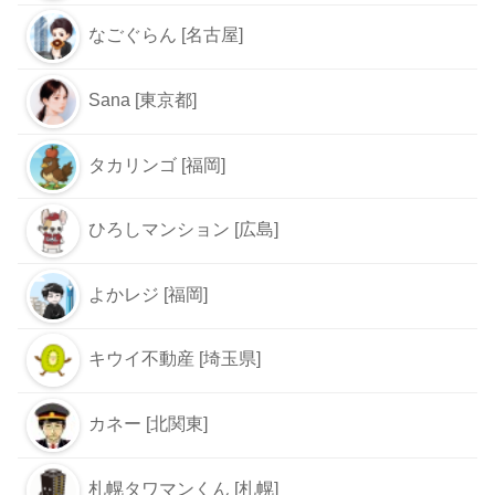
なごぐらん [名古屋]
Sana [東京都]
タカリンゴ [福岡]
ひろしマンション [広島]
よかレジ [福岡]
キウイ不動産 [埼玉県]
カネー [北関東]
札幌タワマンくん [札幌]