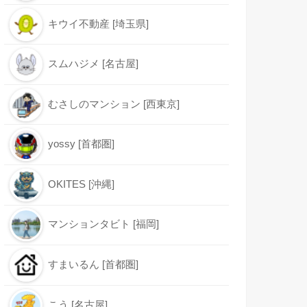
キウイ不動産 [埼玉県]
スムハジメ [名古屋]
むさしのマンション [西東京]
yossy [首都圏]
OKITES [沖縄]
マンションタビト [福岡]
すまいるん [首都圏]
こう [名古屋]