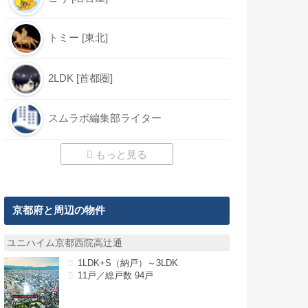
トミー [東北]
2LDK [首都圏]
スムラボ編集部ライター
もっと見る
京都府と周辺の物件
ユニハイム京都西院高辻通
1LDK+S（納戸）～3LDK
11戸／総戸数 94戸