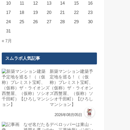
10
11
12
13
14
15
16
17
18
19
20
21
22
23
24
25
26
27
28
29
30
31
« 7月
スムラボ人気記事
新築マンション建築予
定地を巡る！（（仮
称）プレミスト宝町、
（仮称）ザ・ライオン
ズ西蟹屋、（仮称）ソ
シオ千田町）【ひろし
マンション】
2026年08月05日
なぜ名だたるデベロッパーは東山・
祇園を選ぶのか。三菱地所レジデン