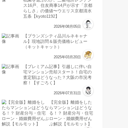
ス16戸、住友商事14戸が示す「京都
らしさ」の価値〜ウエリス京都清水
五条【kyoto1192】
2026年08月05日
【ブランズシティ品川ルネキャナ
ル】現地訪問＆販売価格レビュー
（キットキャット）
2025年03月20日
【プレミアム記事】引越しに伴い自
宅マンション売却スタート！自宅の
査定額はどうなった？大阪の市況考
察！【すごろく】
2026年07月31日
【完全版】離婚をした
らマンションはどうな
る！？ 財産分与・住宅
ローン・婚姻費用ぜん
ぶ解説【モルモット】