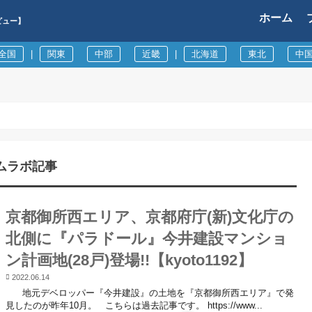
ホーム
ビュー】
全国
|
関東
中部
近畿
|
北海道
東北
中
ムラボ記事
京都御所西エリア、京都府庁(新)文化庁の
北側に『パラドール』今井建設マンショ
ン計画地(28戸)登場!!【kyoto1192】
2022.06.14
地元デベロッパー『今井建設』の土地を『京都御所西エリア』で発
見したのが昨年10月。 こちらは過去記事です。 https://www...