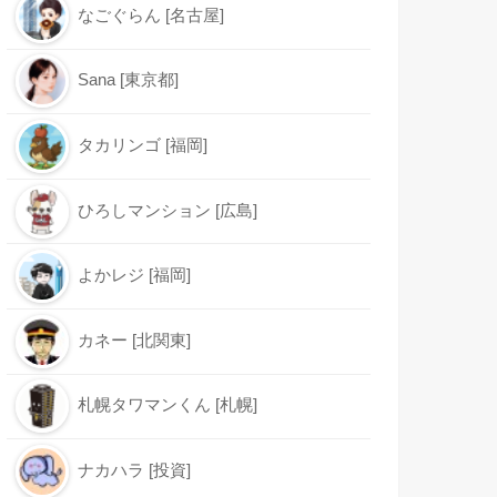
なごぐらん [名古屋]
Sana [東京都]
タカリンゴ [福岡]
ひろしマンション [広島]
よかレジ [福岡]
カネー [北関東]
札幌タワマンくん [札幌]
ナカハラ [投資]