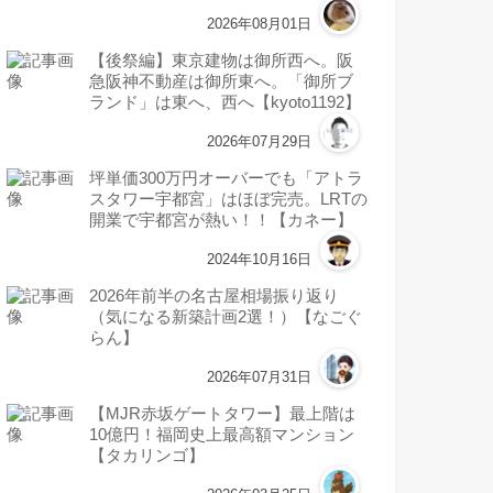
2026年08月01日
【後祭編】東京建物は御所西へ。阪
急阪神不動産は御所東へ。「御所ブ
ランド」は東へ、西へ【kyoto1192】
2026年07月29日
坪単価300万円オーバーでも「アトラ
スタワー宇都宮」はほぼ完売。LRTの
開業で宇都宮が熱い！！【カネー】
2024年10月16日
2026年前半の名古屋相場振り返り
（気になる新築計画2選！）【なごぐ
らん】
2026年07月31日
【MJR赤坂ゲートタワー】最上階は
10億円！福岡史上最高額マンション
【タカリンゴ】