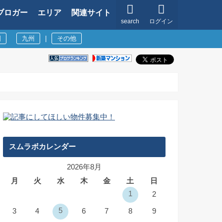
ブロガー
エリア
関連サイト
search
ログイン
国
九州
|
その他
スムラボカレンダー
2026年8月
月
火
水
木
金
土
日
1
2
5
3
4
6
7
8
9