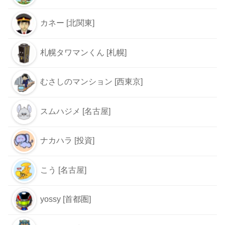
カネー [北関東]
札幌タワマンくん [札幌]
むさしのマンション [西東京]
スムハジメ [名古屋]
ナカハラ [投資]
こう [名古屋]
yossy [首都圏]