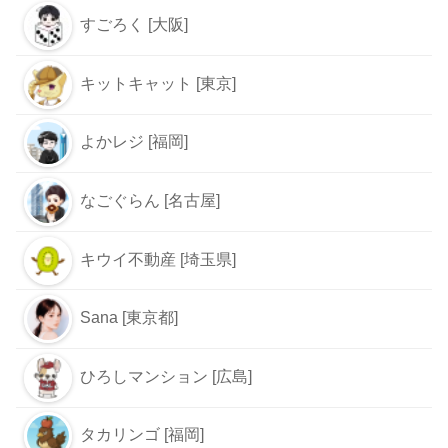
すごろく [大阪]
キットキャット [東京]
よかレジ [福岡]
なごぐらん [名古屋]
キウイ不動産 [埼玉県]
Sana [東京都]
ひろしマンション [広島]
タカリンゴ [福岡]