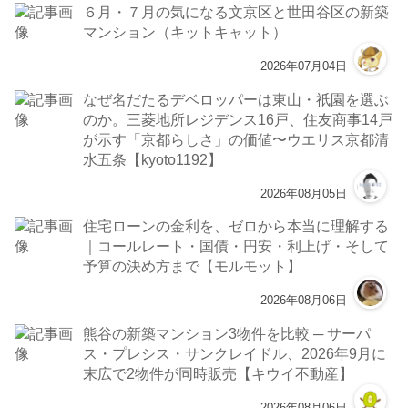
６月・７月の気になる文京区と世田谷区の新築
マンション（キットキャット）
2026年07月04日
なぜ名だたるデベロッパーは東山・祇園を選ぶ
のか。三菱地所レジデンス16戸、住友商事14戸
が示す「京都らしさ」の価値〜ウエリス京都清
水五条【kyoto1192】
2026年08月05日
住宅ローンの金利を、ゼロから本当に理解する
｜コールレート・国債・円安・利上げ・そして
予算の決め方まで【モルモット】
2026年08月06日
熊谷の新築マンション3物件を比較 ─ サーパ
ス・プレシス・サンクレイドル、2026年9月に
末広で2物件が同時販売【キウイ不動産】
2026年08月06日