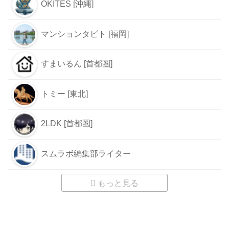
OKITES [沖縄]
マンションタビト [福岡]
すまいるん [首都圏]
トミー [東北]
2LDK [首都圏]
スムラボ編集部ライター
もっと見る