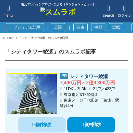
地元マンションブロガーによる【マンションレビュー】
menu
search
ログイン
プレミアム記事
全国
関東
中部
近畿
|
|
|
「シティタワー綾瀬」のスムラボ記事
HOME
「シティタワー綾瀬」のスムラボ記事
シティタワー綾瀬
7,400万円～2億9,300万円
1LDK～3LDK
21戸／422戸
東京都足立区綾瀬3
東京メトロ千代田線 「綾瀬」駅
徒歩1分
物件概要
資料請求