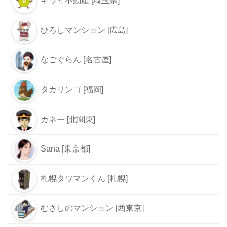
キウイ不動産 [埼玉県]
ひろしマンション [広島]
なごぐらん [名古屋]
タカリンゴ [福岡]
カネー [北関東]
Sana [東京都]
札幌タワマンくん [札幌]
むさしのマンション [西東京]