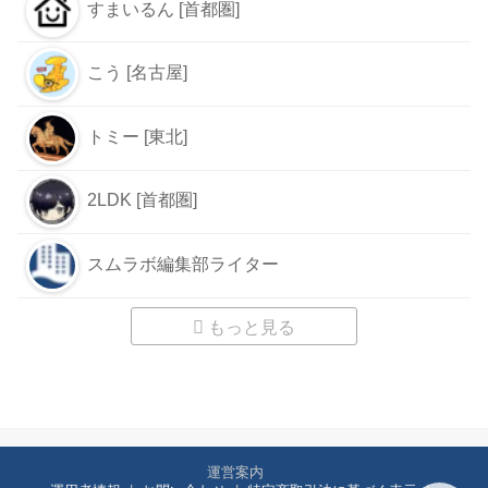
すまいるん [首都圏]
こう [名古屋]
トミー [東北]
2LDK [首都圏]
スムラボ編集部ライター
もっと見る
運営案内