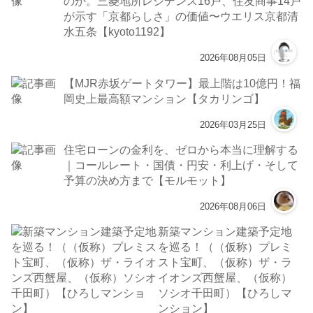
のか。三菱地所レジデンス16戸、住友商事14戸
が示す「京都らしさ」の価値〜ウエリス京都清
水五条【kyoto1192】
2026年08月05日
【MJR赤坂ゲートタワー】最上階は10億円！福
岡史上最高額マンション【タカリンゴ】
2026年03月25日
住宅ローンの金利を、ゼロから本当に理解する
｜コールレート・国債・円安・利上げ・そして
予算の決め方まで【モルモット】
2026年08月06日
新築マンション建築予定地
を巡る！（（仮称）プレミ
スト宝町、（仮称）ザ・ラ
イオンズ西蟹屋、（仮称）
ソシオ千田町）【ひろしマ
ンション】