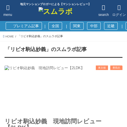
地元マンションブロガーによる【マンションレビュー】
menu
search
ログイン
プレミアム記事
全国
関東
中部
近畿
|
|
|
「リビオ駒込妙義」のスムラボ記事
HOME
「リビオ駒込妙義」のスムラボ記事
東京都
豊島区
リビオ駒込妙義 現地訪問レビュー