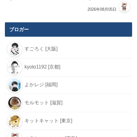
2026年08月05日
ブロガー
すごろく [大阪]
kyoto1192 [京都]
よかレジ [福岡]
モルモット [滋賀]
キットキャット [東京]