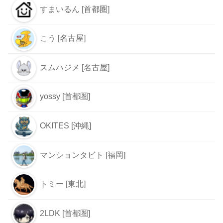
すまいるん [首都圏]
こう [名古屋]
スムハジメ [名古屋]
yossy [首都圏]
OKITES [沖縄]
マンションタビト [福岡]
トミー [東北]
2LDK [首都圏]