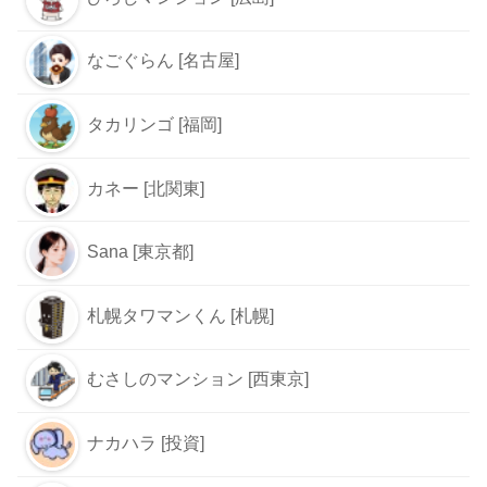
なごぐらん [名古屋]
タカリンゴ [福岡]
カネー [北関東]
Sana [東京都]
札幌タワマンくん [札幌]
むさしのマンション [西東京]
ナカハラ [投資]