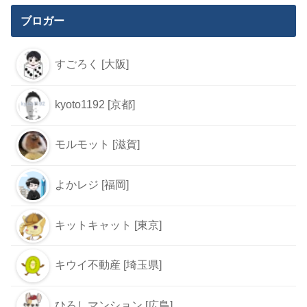
ブロガー
すごろく [大阪]
kyoto1192 [京都]
モルモット [滋賀]
よかレジ [福岡]
キットキャット [東京]
キウイ不動産 [埼玉県]
ひろしマンション [広島]