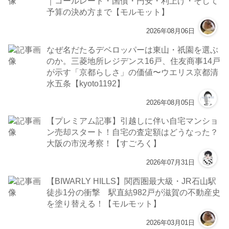
｜コールレート・国債・円安・利上げ・そして
予算の決め方まで【モルモット】
2026年08月06日
なぜ名だたるデベロッパーは東山・祇園を選ぶ
のか。三菱地所レジデンス16戸、住友商事14戸
が示す「京都らしさ」の価値〜ウエリス京都清
水五条【kyoto1192】
2026年08月05日
【プレミアム記事】引越しに伴い自宅マンショ
ン売却スタート！自宅の査定額はどうなった？
大阪の市況考察！【すごろく】
2026年07月31日
【BIWARLY HILLS】関西圏最大級・JR石山駅
徒歩1分の衝撃 駅直結982戸が滋賀の不動産史
を塗り替える！【モルモット】
2026年03月01日