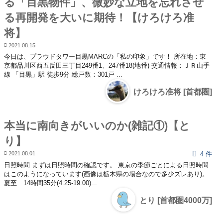
る「目黒物件」、微妙な立地を忘れさせ
る再開発を大いに期待！【けろけろ准
将】
2021.08.15
今日は、プラウドタワー目黒MARCの「私の印象」です！ 所在地：東
京都品川区西五反田三丁目249番1、247番18(地番) 交通情報：ＪＲ山手
線 「目黒」駅 徒歩9分 総戸数：301戸 ...
けろけろ准将 [首都圏]
本当に南向きがいいのか(雑記①)【と
り】
2021.08.01
4 件
日照時間 まずは日照時間の確認です。 東京の季節ごとによる日照時間
はこのようになっています(画像は栃木県の場合なので多少ズレあり)。
夏至 14時間35分(4:25-19:00)...
とり [首都圏4000万]