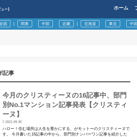
ホーム
ビュー】
全国
|
関東
中部
近畿
|
北海道
東北
中
ボ記事
今月のクリスティーヌの16記事中、部門
別No.1マンション記事発表【クリスティ
ーヌ】
2021.09.30
ハロー！住む場所は人生を豊かにする、がモットーのクリスティーヌで
す。 今月書いた16記事の中から、部門別ナンバーワン記事を紹介した