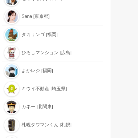
Sana [東京都]
タカリンゴ [福岡]
ひろしマンション [広島]
よかレジ [福岡]
キウイ不動産 [埼玉県]
カネー [北関東]
札幌タワマンくん [札幌]