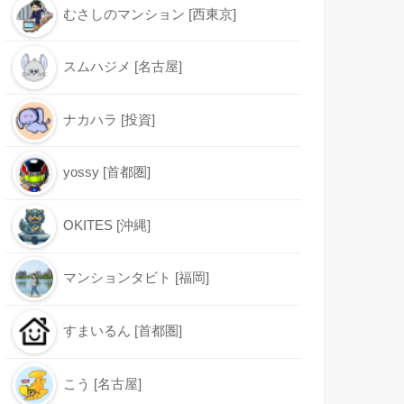
むさしのマンション [西東京]
スムハジメ [名古屋]
ナカハラ [投資]
yossy [首都圏]
OKITES [沖縄]
マンションタビト [福岡]
すまいるん [首都圏]
こう [名古屋]