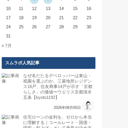
10
11
12
13
14
15
16
17
18
19
20
21
22
23
24
25
26
27
28
29
30
31
« 7月
スムラボ人気記事
なぜ名だたるデベロッパーは東山・
祇園を選ぶのか。三菱地所レジデン
ス16戸、住友商事14戸が示す「京都
らしさ」の価値〜ウエリス京都清水
五条【kyoto1192】
2026年08月05日
住宅ローンの金利を、ゼロから本当
に理解する｜コールレート・国債・
円安・利上げ・そして予算の決め方