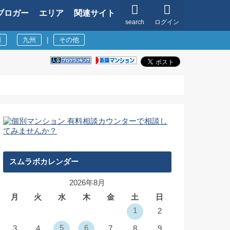
ブロガー
エリア
関連サイト
search
ログイン
国
九州
|
その他
スムラボカレンダー
2026年8月
月
火
水
木
金
土
日
1
2
5
6
3
4
7
8
9