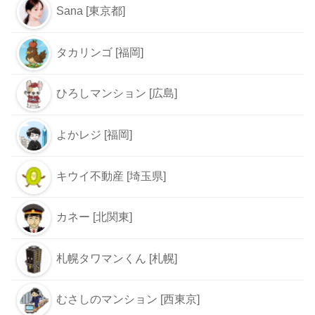
Sana [東京都]
タカリンゴ [福岡]
ひろしマンション [広島]
よかレジ [福岡]
キウイ不動産 [埼玉県]
カネー [北関東]
札幌タワマンくん [札幌]
むさしのマンション [西東京]