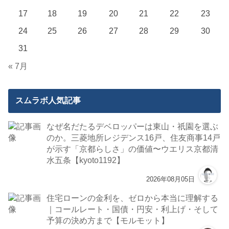
17
18
19
20
21
22
23
24
25
26
27
28
29
30
31
« 7月
スムラボ人気記事
なぜ名だたるデベロッパーは東山・祇園を選ぶ
のか。三菱地所レジデンス16戸、住友商事14戸
が示す「京都らしさ」の価値〜ウエリス京都清
水五条【kyoto1192】
2026年08月05日
住宅ローンの金利を、ゼロから本当に理解する
｜コールレート・国債・円安・利上げ・そして
予算の決め方まで【モルモット】