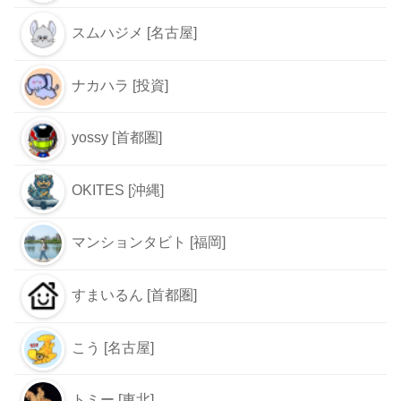
スムハジメ [名古屋]
ナカハラ [投資]
yossy [首都圏]
OKITES [沖縄]
マンションタビト [福岡]
すまいるん [首都圏]
こう [名古屋]
トミー [東北]