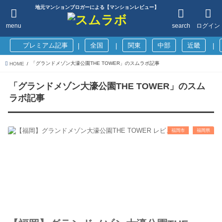
地元マンションブロガーによる【マンションレビュー】
menu
search
ログイン
プレミアム記事
全国
関東
中部
近畿
|
|
|
「グランドメゾン大濠公園THE TOWER」のスムラボ記事
HOME
「グランドメゾン大濠公園THE TOWER」のスム
ラボ記事
福岡市
福岡県