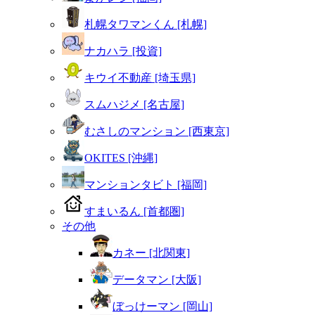
札幌タワマンくん [札幌]
ナカハラ [投資]
キウイ不動産 [埼玉県]
スムハジメ [名古屋]
むさしのマンション [西東京]
OKITES [沖縄]
マンションタビト [福岡]
すまいるん [首都圏]
その他
カネー [北関東]
データマン [大阪]
ぼっけーマン [岡山]