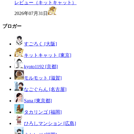
レビュー（キットキャット）
2026年07月31日
ブロガー
すごろく [大阪]
キットキャット [東京]
kyoto1192 [京都]
モルモット [滋賀]
なごぐらん [名古屋]
Sana [東京都]
タカリンゴ [福岡]
ひろしマンション [広島]