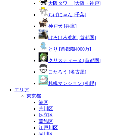
大阪タワー [大阪・神戸]
ちばにゃん [千葉]
神戸犬 [兵庫]
けろけろ准将 [首都圏]
とり [首都圏4000万]
クリスティーヌ [首都圏]
こたろう [名古屋]
札幌マンション [札幌]
エリア
東京都
港区
荒川区
足立区
葛飾区
江戸川区
品川区