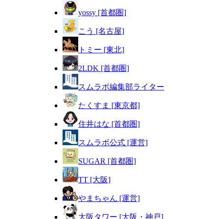
yossy [首都圏]
こう [名古屋]
トミー [東北]
2LDK [首都圏]
スムラボ編集部ライター
たくすま [東京都]
住井はな [首都圏]
スムラボ公式 [運営]
SUGAR [首都圏]
TT [大阪]
やまちゃん [運営]
大阪タワー [大阪・神戸]