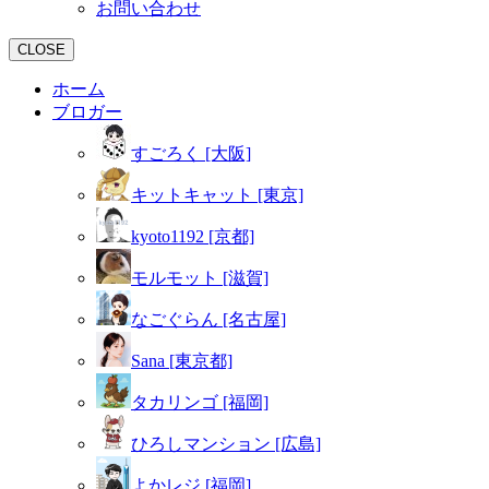
お問い合わせ
CLOSE
ホーム
ブロガー
すごろく [大阪]
キットキャット [東京]
kyoto1192 [京都]
モルモット [滋賀]
なごぐらん [名古屋]
Sana [東京都]
タカリンゴ [福岡]
ひろしマンション [広島]
よかレジ [福岡]