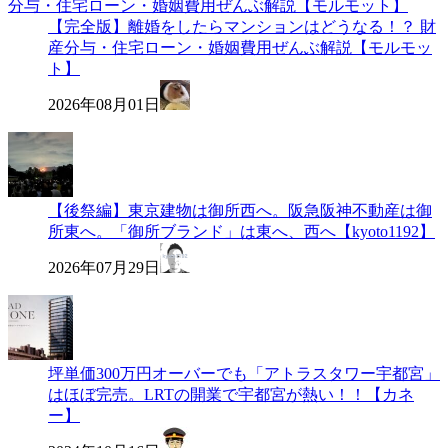
【完全版】離婚をしたらマンションはどうなる！？ 財
産分与・住宅ローン・婚姻費用ぜんぶ解説【モルモッ
ト】
2026年08月01日
【後祭編】東京建物は御所西へ。阪急阪神不動産は御
所東へ。「御所ブランド」は東へ、西へ【kyoto1192】
2026年07月29日
坪単価300万円オーバーでも「アトラスタワー宇都宮」
はほぼ完売。LRTの開業で宇都宮が熱い！！【カネ
ー】