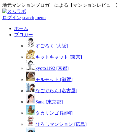
地元マンションブロガーによる【マンションレビュー】
ログイン
search
menu
ホーム
ブロガー
すごろく [大阪]
キットキャット [東京]
kyoto1192 [京都]
モルモット [滋賀]
なごぐらん [名古屋]
Sana [東京都]
タカリンゴ [福岡]
ひろしマンション [広島]