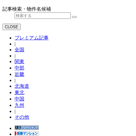
記事検索・物件名候補
CLOSE
プレミアム記事
|
全国
|
関東
中部
近畿
|
北海道
東北
中国
九州
|
その他