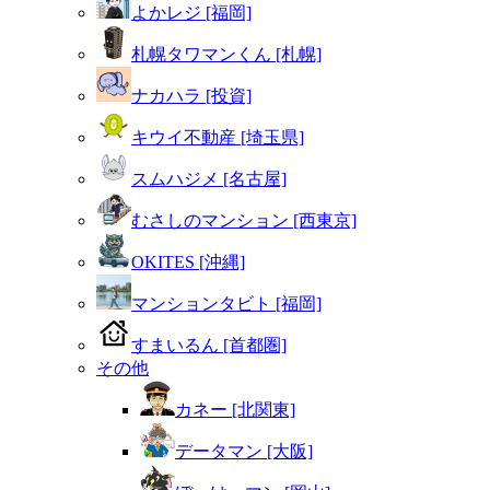
よかレジ [福岡]
札幌タワマンくん [札幌]
ナカハラ [投資]
キウイ不動産 [埼玉県]
スムハジメ [名古屋]
むさしのマンション [西東京]
OKITES [沖縄]
マンションタビト [福岡]
すまいるん [首都圏]
その他
カネー [北関東]
データマン [大阪]