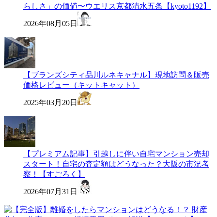
らしさ」の価値〜ウエリス京都清水五条【kyoto1192】
2026年08月05日
【ブランズシティ品川ルネキャナル】現地訪問＆販売
価格レビュー（キットキャット）
2025年03月20日
【プレミアム記事】引越しに伴い自宅マンション売却
スタート！自宅の査定額はどうなった？大阪の市況考
察！【すごろく】
2026年07月31日