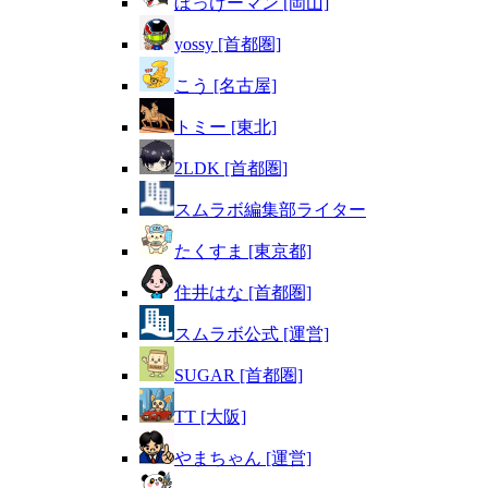
ぼっけーマン [岡山]
yossy [首都圏]
こう [名古屋]
トミー [東北]
2LDK [首都圏]
スムラボ編集部ライター
たくすま [東京都]
住井はな [首都圏]
スムラボ公式 [運営]
SUGAR [首都圏]
TT [大阪]
やまちゃん [運営]