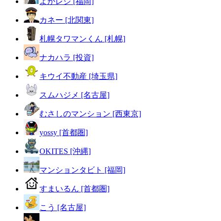
よかレジ [福岡]
カネー [北関東]
札幌タワマンくん [札幌]
ナカハラ [投資]
キウイ不動産 [埼玉県]
スムハジメ [名古屋]
むさしのマンション [西東京]
yossy [首都圏]
OKITES [沖縄]
マンションタビト [福岡]
すまいるん [首都圏]
こう [名古屋]