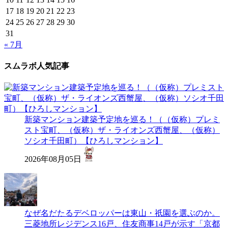
17
18
19
20
21
22
23
24
25
26
27
28
29
30
31
« 7月
スムラボ人気記事
新築マンション建築予定地を巡る！（（仮称）プレミ
スト宝町、（仮称）ザ・ライオンズ西蟹屋、（仮称）
ソシオ千田町）【ひろしマンション】
2026年08月05日
なぜ名だたるデベロッパーは東山・祇園を選ぶのか。
三菱地所レジデンス16戸、住友商事14戸が示す「京都