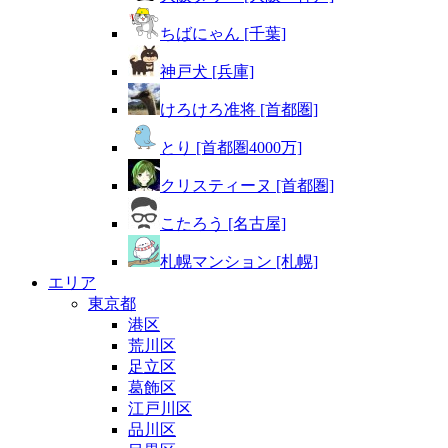
ちばにゃん [千葉]
神戸犬 [兵庫]
けろけろ准将 [首都圏]
とり [首都圏4000万]
クリスティーヌ [首都圏]
こたろう [名古屋]
札幌マンション [札幌]
エリア
東京都
港区
荒川区
足立区
葛飾区
江戸川区
品川区