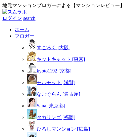
地元マンションブロガーによる【マンションレビュー】
ログイン
search
ホーム
ブロガー
すごろく [大阪]
キットキャット [東京]
kyoto1192 [京都]
モルモット [滋賀]
なごぐらん [名古屋]
Sana [東京都]
タカリンゴ [福岡]
ひろしマンション [広島]