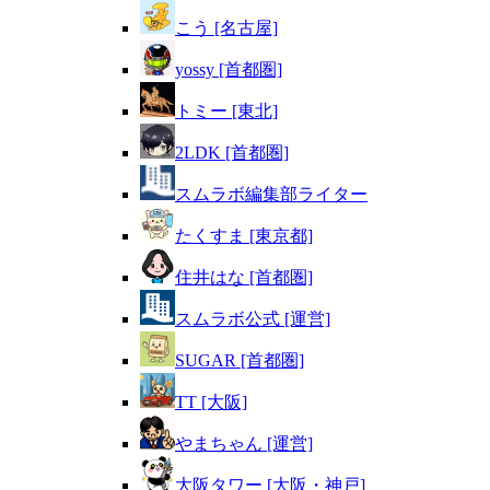
こう [名古屋]
yossy [首都圏]
トミー [東北]
2LDK [首都圏]
スムラボ編集部ライター
たくすま [東京都]
住井はな [首都圏]
スムラボ公式 [運営]
SUGAR [首都圏]
TT [大阪]
やまちゃん [運営]
大阪タワー [大阪・神戸]