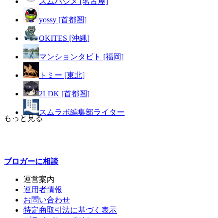
スムハジメ [名古屋]
yossy [首都圏]
OKITES [沖縄]
マンションタビト [福岡]
トミー [東北]
2LDK [首都圏]
スムラボ編集部ライター
もっと見る
ブロガーに
相談
運営案内
運用者情報
お問い合わせ
特定商取引法に基づく表示