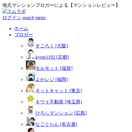
地元マンションブロガーによる【マンションレビュー】
ログイン
search
menu
ホーム
ブロガー
すごろく [大阪]
kyoto1192 [京都]
モルモット [滋賀]
よかレジ [福岡]
キットキャット [東京]
キウイ不動産 [埼玉県]
ひろしマンション [広島]
なごぐらん [名古屋]