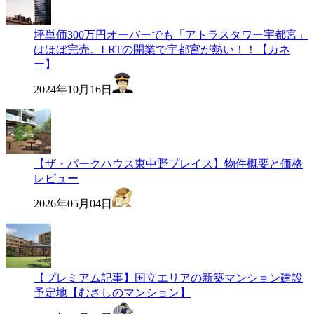
坪単価300万円オーバーでも「アトラスタワー宇都宮」
はほぼ完売。LRTの開業で宇都宮が熱い！！【カネ
ー】
2024年10月16日
【ザ・パークハウス東中野プレイス】物件概要と価格
レビュー
2026年05月04日
【プレミアム記事】国立エリアの新築マンション建設
予定地【むさしのマンション】