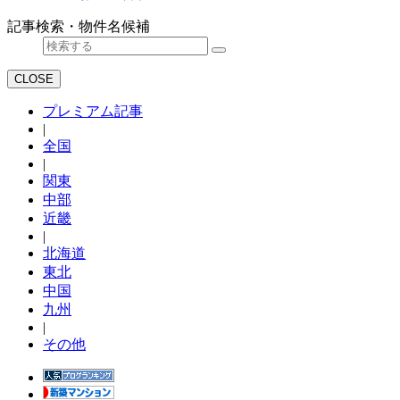
記事検索・物件名候補
CLOSE
プレミアム記事
|
全国
|
関東
中部
近畿
|
北海道
東北
中国
九州
|
その他