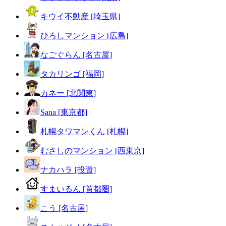
キウイ不動産 [埼玉県]
ひろしマンション [広島]
なごぐらん [名古屋]
タカリンゴ [福岡]
カネー [北関東]
Sana [東京都]
札幌タワマンくん [札幌]
むさしのマンション [西東京]
ナカハラ [投資]
すまいるん [首都圏]
こう [名古屋]