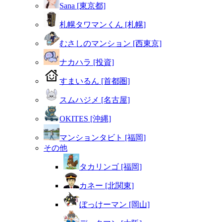
Sana [東京都]
札幌タワマンくん [札幌]
むさしのマンション [西東京]
ナカハラ [投資]
すまいるん [首都圏]
スムハジメ [名古屋]
OKITES [沖縄]
マンションタビト [福岡]
その他
タカリンゴ [福岡]
カネー [北関東]
ぼっけーマン [岡山]