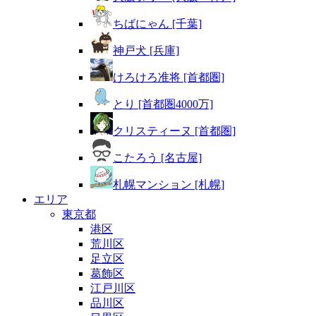
ちばにゃん [千葉]
神戸犬 [兵庫]
けろけろ准将 [首都圏]
とり [首都圏4000万]
クリスティーヌ [首都圏]
こたろう [名古屋]
札幌マンション [札幌]
エリア
東京都
港区
荒川区
足立区
葛飾区
江戸川区
品川区