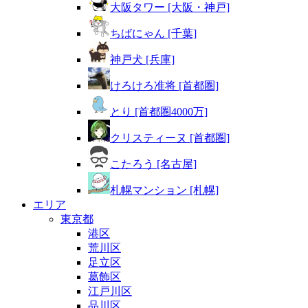
大阪タワー [大阪・神戸]
ちばにゃん [千葉]
神戸犬 [兵庫]
けろけろ准将 [首都圏]
とり [首都圏4000万]
クリスティーヌ [首都圏]
こたろう [名古屋]
札幌マンション [札幌]
エリア
東京都
港区
荒川区
足立区
葛飾区
江戸川区
品川区