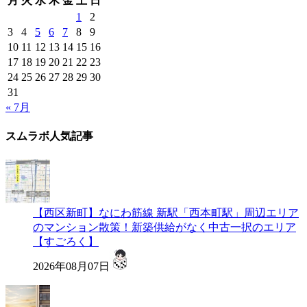
月
火
水
木
金
土
日
1
2
3
4
5
6
7
8
9
10
11
12
13
14
15
16
17
18
19
20
21
22
23
24
25
26
27
28
29
30
31
« 7月
スムラボ人気記事
【西区新町】なにわ筋線 新駅「西本町駅」周辺エリア
のマンション散策！新築供給がなく中古一択のエリア
【すごろく】
2026年08月07日