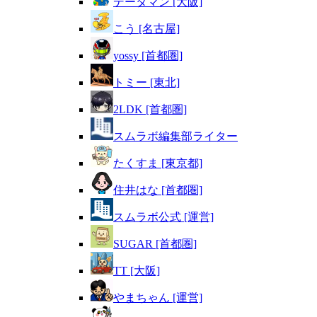
データマン [大阪]
こう [名古屋]
yossy [首都圏]
トミー [東北]
2LDK [首都圏]
スムラボ編集部ライター
たくすま [東京都]
住井はな [首都圏]
スムラボ公式 [運営]
SUGAR [首都圏]
TT [大阪]
やまちゃん [運営]