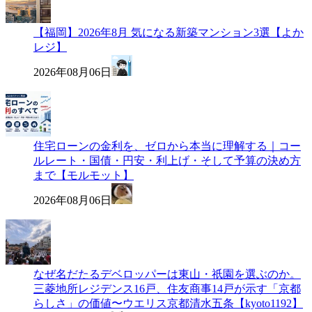
【福岡】2026年8月 気になる新築マンション3選【よか
レジ】
2026年08月06日
住宅ローンの金利を、ゼロから本当に理解する｜コー
ルレート・国債・円安・利上げ・そして予算の決め方
まで【モルモット】
2026年08月06日
なぜ名だたるデベロッパーは東山・祇園を選ぶのか。
三菱地所レジデンス16戸、住友商事14戸が示す「京都
らしさ」の価値〜ウエリス京都清水五条【kyoto1192】