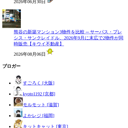
2026年06月30日
熊谷の新築マンション3物件を比較 ─ サーパス・プレ
シス・サンクレイドル、2026年9月に末広で2物件が同
時販売【キウイ不動産】
2026年08月06日
ブロガー
すごろく [大阪]
kyoto1192 [京都]
モルモット [滋賀]
よかレジ [福岡]
キットキャット [東京]