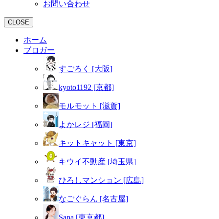
お問い合わせ
CLOSE
ホーム
ブロガー
すごろく [大阪]
kyoto1192 [京都]
モルモット [滋賀]
よかレジ [福岡]
キットキャット [東京]
キウイ不動産 [埼玉県]
ひろしマンション [広島]
なごぐらん [名古屋]
Sana [東京都]