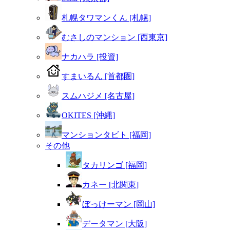
札幌タワマンくん [札幌]
むさしのマンション [西東京]
ナカハラ [投資]
すまいるん [首都圏]
スムハジメ [名古屋]
OKITES [沖縄]
マンションタビト [福岡]
その他
タカリンゴ [福岡]
カネー [北関東]
ぼっけーマン [岡山]
データマン [大阪]