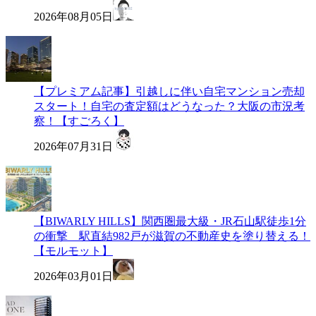
2026年08月05日
【プレミアム記事】引越しに伴い自宅マンション売却
スタート！自宅の査定額はどうなった？大阪の市況考
察！【すごろく】
2026年07月31日
【BIWARLY HILLS】関西圏最大級・JR石山駅徒歩1分
の衝撃 駅直結982戸が滋賀の不動産史を塗り替える！
【モルモット】
2026年03月01日