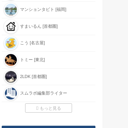
マンションタビト [福岡]
すまいるん [首都圏]
こう [名古屋]
トミー [東北]
2LDK [首都圏]
スムラボ編集部ライター
もっと見る