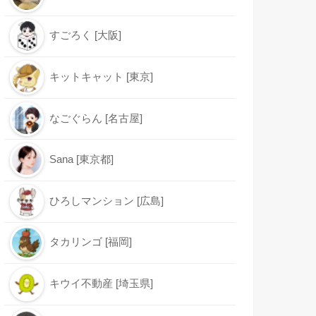
すごろく [大阪]
キットキャット [東京]
なごぐらん [名古屋]
Sana [東京都]
ひろしマンション [広島]
タカリンゴ [福岡]
キウイ不動産 [埼玉県]