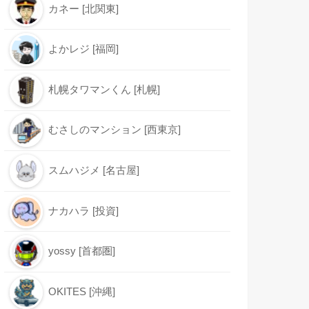
カネー [北関東]
よかレジ [福岡]
札幌タワマンくん [札幌]
むさしのマンション [西東京]
スムハジメ [名古屋]
ナカハラ [投資]
yossy [首都圏]
OKITES [沖縄]