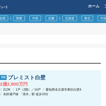
ホーム
ビュー】
全国
|
関東
中部
近畿
|
北海道
東北
中
プレミスト白壁
2億2,900万円
2LDK
1戸（2階）／14戸
愛知県名古屋市東区白壁4
名鉄瀬戸線 「清水」駅 徒歩10分