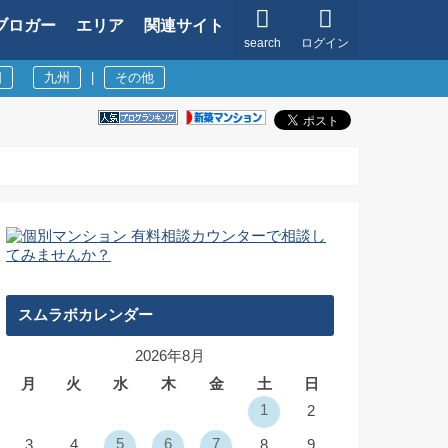
ブロガー
エリア
関連サイト
search
ログイン
国
九州
|
その他
スムラボカレンダー
2026年8月
月
火
水
木
金
土
日
1
2
5
6
7
3
4
8
9