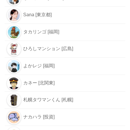
Sana [東京都]
タカリンゴ [福岡]
ひろしマンション [広島]
よかレジ [福岡]
カネー [北関東]
札幌タワマンくん [札幌]
ナカハラ [投資]