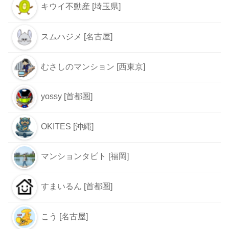
キウイ不動産 [埼玉県]
スムハジメ [名古屋]
むさしのマンション [西東京]
yossy [首都圏]
OKITES [沖縄]
マンションタビト [福岡]
すまいるん [首都圏]
こう [名古屋]