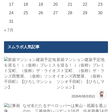
17
18
19
20
21
22
23
24
25
26
27
28
29
30
31
« 7月
スムラボ人気記事
新築マンション建築予定地
を巡る！（（仮称）プレミ
スト宝町、（仮称）ザ・ラ
イオンズ西蟹屋、（仮称）
ソシオ千田町）【ひろしマ
ンション】
2026年08月05日
なぜ名だたるデベロッパーは東山・祇園を選ぶ
のか。三菱地所レジデンス16戸、住友商事14戸