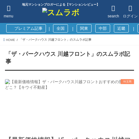
地元マンションブロガーによる【マンションレビュー】
menu
search
ログイン
プレミアム記事
全国
関東
中部
近畿
|
|
|
「ザ・パークハウス 川越フロント」のスムラボ記事
HOME
「ザ・パークハウス 川越フロント」のスムラボ記
事
埼玉県