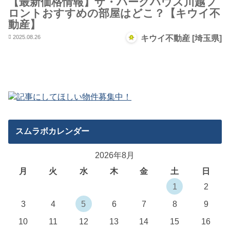
【最新価格情報】ザ・パークハウス川越フ
ロントおすすめの部屋はどこ？【キウイ不
動産】
2025.08.26
キウイ不動産 [埼玉県]
スムラボカレンダー
2026年8月
月
火
水
木
金
土
日
1
2
3
4
5
6
7
8
9
10
11
12
13
14
15
16