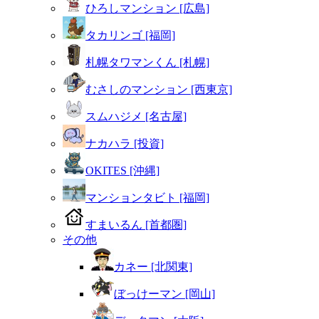
ひろしマンション [広島]
タカリンゴ [福岡]
札幌タワマンくん [札幌]
むさしのマンション [西東京]
スムハジメ [名古屋]
ナカハラ [投資]
OKITES [沖縄]
マンションタビト [福岡]
すまいるん [首都圏]
その他
カネー [北関東]
ぼっけーマン [岡山]