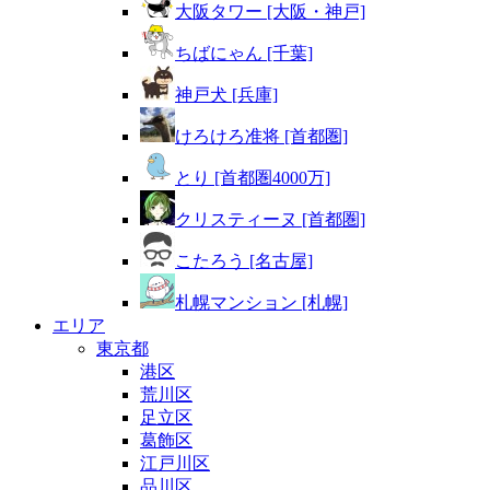
大阪タワー [大阪・神戸]
ちばにゃん [千葉]
神戸犬 [兵庫]
けろけろ准将 [首都圏]
とり [首都圏4000万]
クリスティーヌ [首都圏]
こたろう [名古屋]
札幌マンション [札幌]
エリア
東京都
港区
荒川区
足立区
葛飾区
江戸川区
品川区