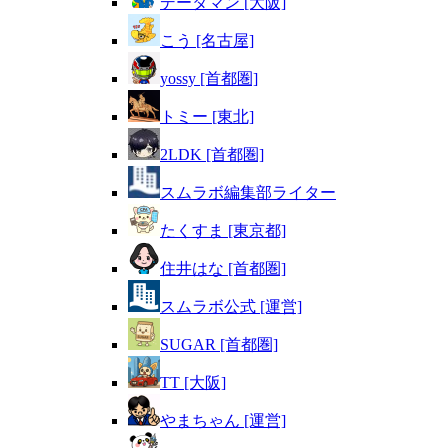
データマン [大阪]
こう [名古屋]
yossy [首都圏]
トミー [東北]
2LDK [首都圏]
スムラボ編集部ライター
たくすま [東京都]
住井はな [首都圏]
スムラボ公式 [運営]
SUGAR [首都圏]
TT [大阪]
やまちゃん [運営]