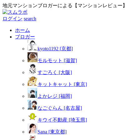
地元マンションブロガーによる【マンションレビュー】
ログイン
search
ホーム
ブロガー
kyoto1192 [京都]
モルモット [滋賀]
すごろく [大阪]
キットキャット [東京]
よかレジ [福岡]
なごぐらん [名古屋]
キウイ不動産 [埼玉県]
Sana [東京都]