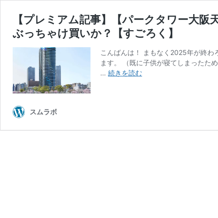
【プレミアム記事】【パークタワー大阪
ぶっちゃけ買いか？【すごろく】
こんばんは！ まもなく2025年が終
ます。 （既に子供が寝てしまったた
【プ
…
続きを読む
レ
ミ
ア
スムラボ
ム
記
事】
【パ
ー
ク
タ
ワ
ー
大
阪