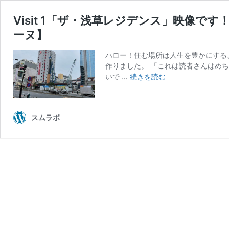
Visit 1「ザ・浅草レジデンス」映像
ーヌ】
ハロー！住む場所は人生を豊かにする
作りました。 「これは読者さんはめ
Visit
いで …
続きを読む
1「ザ・
浅
草
スムラボ
レ
ジ
デ
ン
ス」
映
像
で
す！
《ガ
チ