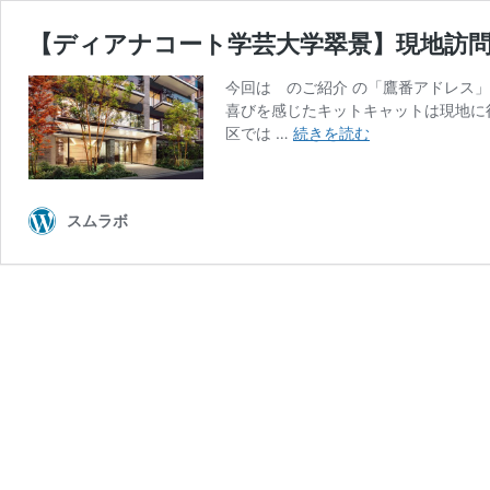
【ディアナコート学芸大学翠景】現地訪
今回は のご紹介 の「鷹番アドレス
喜びを感じたキットキャットは現地に
【デ
区では …
続きを読む
ィ
ア
ナ
スムラボ
コ
ー
ト
学
芸
大
学
翠
景】
現
地
訪