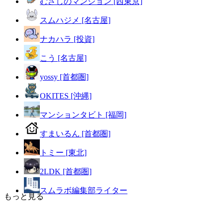
むさしのマンション [西東京]
スムハジメ [名古屋]
ナカハラ [投資]
こう [名古屋]
yossy [首都圏]
OKITES [沖縄]
マンションタビト [福岡]
すまいるん [首都圏]
トミー [東北]
2LDK [首都圏]
スムラボ編集部ライター
もっと見る