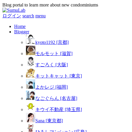
Blog portal to learn more about new condominiums
ログイン
search
menu
Home
Blogger
kyoto1192 [京都]
モルモット [滋賀]
すごろく [大阪]
キットキャット [東京]
よかレジ [福岡]
なごぐらん [名古屋]
キウイ不動産 [埼玉県]
Sana [東京都]
ひろしマンション [広島]