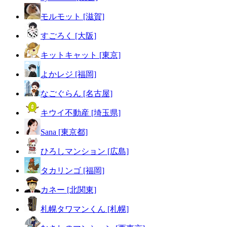
モルモット [滋賀]
すごろく [大阪]
キットキャット [東京]
よかレジ [福岡]
なごぐらん [名古屋]
キウイ不動産 [埼玉県]
Sana [東京都]
ひろしマンション [広島]
タカリンゴ [福岡]
カネー [北関東]
札幌タワマンくん [札幌]