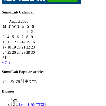
SumuLab Calendar
August 2026
M
T
W
T
F
S
S
1
2
3
4
5
6
7
8
9
10
11
12
13
14
15
16
17
18
19
20
21
22
23
24
25
26
27
28
29
30
31
« Oct
SumuLab Popular articles
データは集計中です。
Blogger
kyoto1192 [京都]