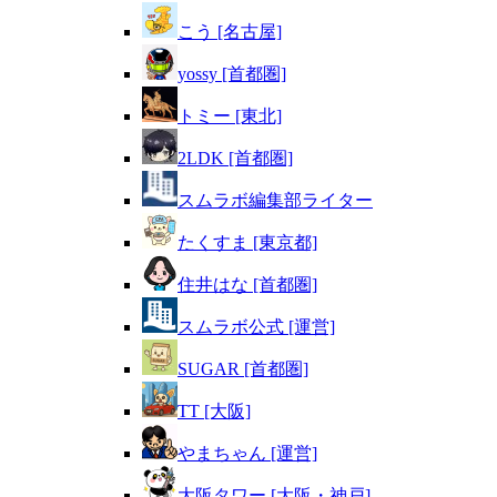
こう [名古屋]
yossy [首都圏]
トミー [東北]
2LDK [首都圏]
スムラボ編集部ライター
たくすま [東京都]
住井はな [首都圏]
スムラボ公式 [運営]
SUGAR [首都圏]
TT [大阪]
やまちゃん [運営]
大阪タワー [大阪・神戸]