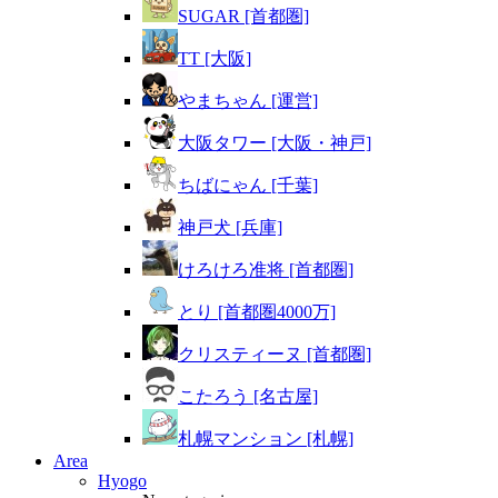
SUGAR [首都圏]
TT [大阪]
やまちゃん [運営]
大阪タワー [大阪・神戸]
ちばにゃん [千葉]
神戸犬 [兵庫]
けろけろ准将 [首都圏]
とり [首都圏4000万]
クリスティーヌ [首都圏]
こたろう [名古屋]
札幌マンション [札幌]
Area
Hyogo