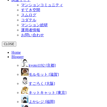
マンションコミュニティ
すてき空間
スムログ
コダテル
マンション総研
運用者情報
お問い合わせ
CLOSE
Home
Blogger
kyoto1192 [京都]
モルモット [滋賀]
すごろく [大阪]
キットキャット [東京]
よかレジ [福岡]