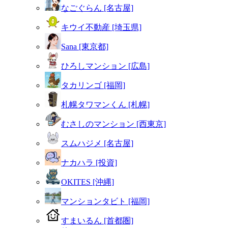
なごぐらん [名古屋]
キウイ不動産 [埼玉県]
Sana [東京都]
ひろしマンション [広島]
タカリンゴ [福岡]
札幌タワマンくん [札幌]
むさしのマンション [西東京]
スムハジメ [名古屋]
ナカハラ [投資]
OKITES [沖縄]
マンションタビト [福岡]
すまいるん [首都圏]