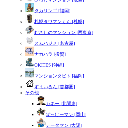
タカリンゴ [福岡]
札幌タワマンくん [札幌]
むさしのマンション [西東京]
スムハジメ [名古屋]
ナカハラ [投資]
OKITES [沖縄]
マンションタビト [福岡]
すまいるん [首都圏]
その他
カネー [北関東]
ぼっけーマン [岡山]
データマン [大阪]