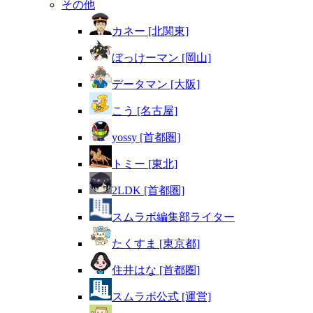
その他
カネー [北関東]
ぼっけーマン [岡山]
データマン [大阪]
こう [名古屋]
yossy [首都圏]
トミー [東北]
2LDK [首都圏]
スムラボ編集部ライター
たくすま [東京都]
住井はな [首都圏]
スムラボ公式 [運営]