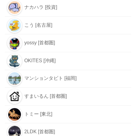
ナカハラ [投資]
こう [名古屋]
yossy [首都圏]
OKITES [沖縄]
マンションタビト [福岡]
すまいるん [首都圏]
トミー [東北]
2LDK [首都圏]