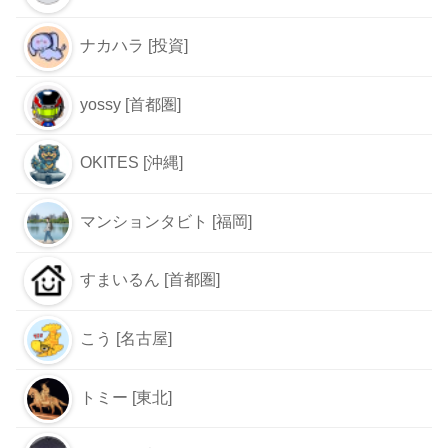
ナカハラ [投資]
yossy [首都圏]
OKITES [沖縄]
マンションタビト [福岡]
すまいるん [首都圏]
こう [名古屋]
トミー [東北]