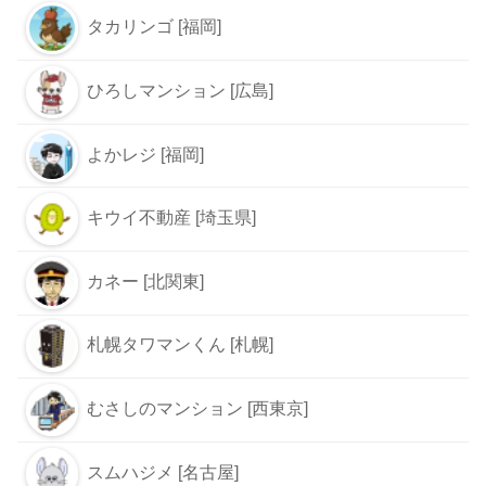
タカリンゴ [福岡]
ひろしマンション [広島]
よかレジ [福岡]
キウイ不動産 [埼玉県]
カネー [北関東]
札幌タワマンくん [札幌]
むさしのマンション [西東京]
スムハジメ [名古屋]