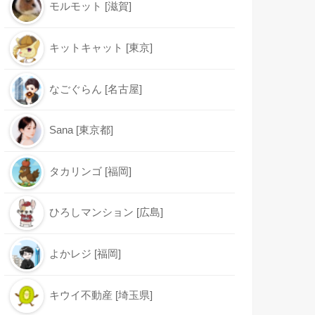
モルモット [滋賀]
キットキャット [東京]
なごぐらん [名古屋]
Sana [東京都]
タカリンゴ [福岡]
ひろしマンション [広島]
よかレジ [福岡]
キウイ不動産 [埼玉県]