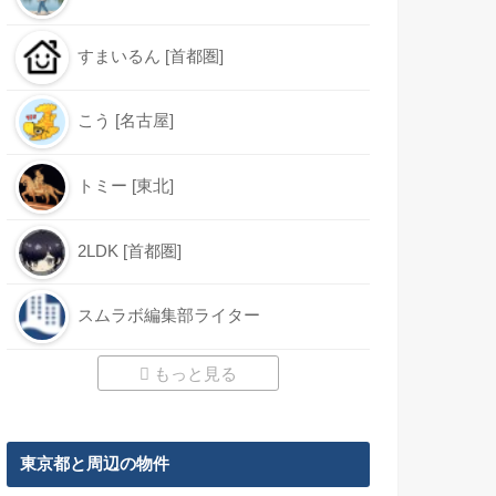
すまいるん [首都圏]
こう [名古屋]
トミー [東北]
2LDK [首都圏]
スムラボ編集部ライター
もっと見る
東京都と周辺の物件