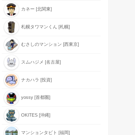
カネー [北関東]
札幌タワマンくん [札幌]
むさしのマンション [西東京]
スムハジメ [名古屋]
ナカハラ [投資]
yossy [首都圏]
OKITES [沖縄]
マンションタビト [福岡]