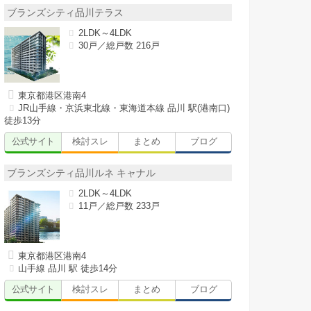
ブランズシティ品川テラス
2LDK～4LDK
30戸／総戸数 216戸
東京都港区港南4
JR山手線・京浜東北線・東海道本線 品川 駅(港南口)
徒歩13分
公式サイト
検討スレ
まとめ
ブログ
ブランズシティ品川ルネ キャナル
2LDK～4LDK
11戸／総戸数 233戸
東京都港区港南4
山手線 品川 駅 徒歩14分
公式サイト
検討スレ
まとめ
ブログ