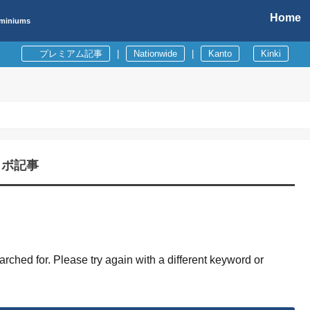
Home
ominiums
プレミアム記事
|
Nationwide
|
Kanto
Kinki
ラボ記事
rched for. Please try again with a different keyword or