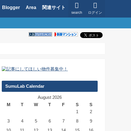
Blogger
Area
関連サイト
search
ログイン
SumuLab Calendar
August 2026
M
T
W
T
F
S
S
1
2
3
4
5
6
7
8
9
10
11
12
13
14
15
16