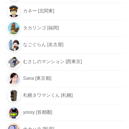
カネー [北関東]
タカリンゴ [福岡]
なごぐらん [名古屋]
むさしのマンション [西東京]
Sana [東京都]
札幌タワマンくん [札幌]
yossy [首都圏]
ナカハラ [投資]