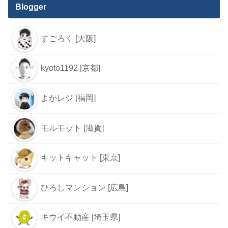
Blogger
すごろく [大阪]
kyoto1192 [京都]
よかレジ [福岡]
モルモット [滋賀]
キットキャット [東京]
ひろしマンション [広島]
キウイ不動産 [埼玉県]