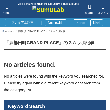
Blog portal to learn more about new condominiums
menu
search
ログイン
プレミアム記事
|
Nationwide
|
Kanto
Kinki
「京都円町GRAND PLACE」のスムラボ記事
HOME
「京都円町GRAND PLACE」のスムラボ記事
No articles found.
No articles were found with the keyword you searched for.
Please try again with a different keyword or search from
the category list.
Keyword Search