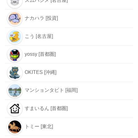
ナカハラ [投資]
こう [名古屋]
yossy [首都圏]
OKITES [沖縄]
マンションタビト [福岡]
すまいるん [首都圏]
トミー [東北]