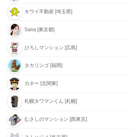
キウイ不動産 [埼玉県]
Sana [東京都]
ひろしマンション [広島]
タカリンゴ [福岡]
カネー [北関東]
札幌タワマンくん [札幌]
むさしのマンション [西東京]
スムハジメ [名古屋]