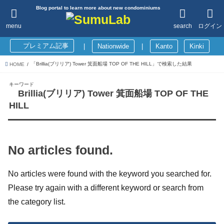
Blog portal to learn more about new condominiums
menu
search
ログイン
プレミアム記事
|
Nationwide
|
Kanto
Kinki
「Brillia(ブリリア) Tower 箕面船場 TOP OF THE HILL」で検索した結果
HOME
キーワード
Brillia(ブリリア) Tower 箕面船場 TOP OF THE
HILL
No articles found.
No articles were found with the keyword you searched for.
Please try again with a different keyword or search from
the category list.