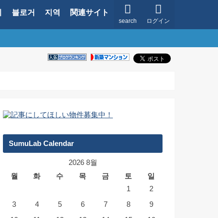
지
블로거
지역
関連サイト
search
ログイン
SumuLab Calendar
2026 8월
월
화
수
목
금
토
일
1
2
3
4
5
6
7
8
9