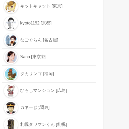
キットキャット [東京]
kyoto1192 [京都]
なごぐらん [名古屋]
Sana [東京都]
タカリンゴ [福岡]
ひろしマンション [広島]
カネー [北関東]
札幌タワマンくん [札幌]