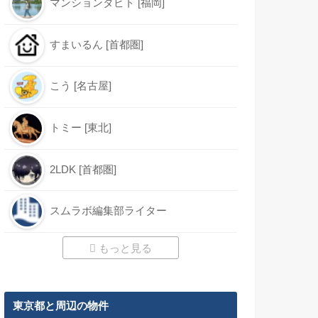
マンションタビト [福岡]
すまいるん [首都圏]
こう [名古屋]
トミー [東北]
2LDK [首都圏]
スムラボ編集部ライター
もっと見る
東京都と周辺の物件