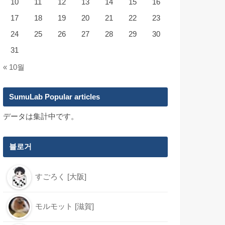
10
11
12
13
14
15
16
17
18
19
20
21
22
23
24
25
26
27
28
29
30
31
« 10월
SumuLab Popular articles
データは集計中です。
블로거
すごろく [大阪]
モルモット [滋賀]