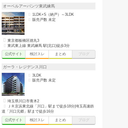
オーベルアーバンツ東武練馬
1LDK+S（納戸）～3LDK
販売戸数 未定
東京都板橋区徳丸3
東武東上線 東武練馬 駅(北口)徒歩3分
公式サイト
検討スレ
まとめ
ブログ
ガーラ・レジデンス川口
3LDK
販売戸数 未定
埼玉県川口市青木2
ＪＲ京浜東北線「川口」駅まで徒歩18分|埼玉高速鉄
道「川口元郷」駅まで徒歩16分
公式サイト
検討スレ
まとめ
ブログ