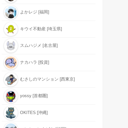
よかレジ [福岡]
キウイ不動産 [埼玉県]
スムハジメ [名古屋]
ナカハラ [投資]
むさしのマンション [西東京]
yossy [首都圏]
OKITES [沖縄]