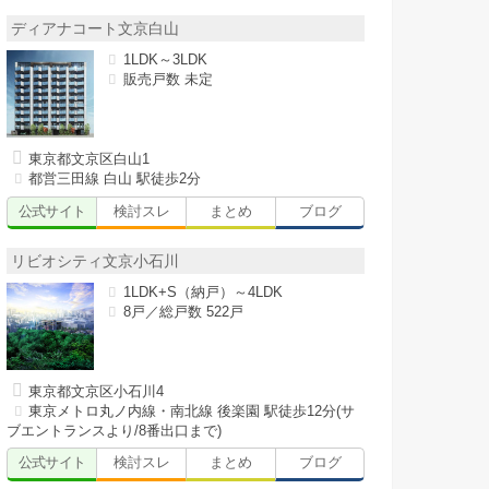
ディアナコート文京白山
1LDK～3LDK
販売戸数 未定
東京都文京区白山1
都営三田線 白山 駅徒歩2分
公式サイト
検討スレ
まとめ
ブログ
リビオシティ文京小石川
1LDK+S（納戸）～4LDK
8戸／総戸数 522戸
東京都文京区小石川4
東京メトロ丸ノ内線・南北線 後楽園 駅徒歩12分(サ
ブエントランスより/8番出口まで)
公式サイト
検討スレ
まとめ
ブログ