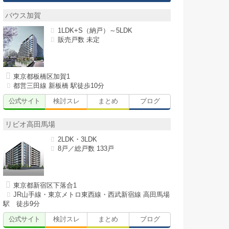
バウス加賀
1LDK+S（納戸）～5LDK
販売戸数 未定
東京都板橋区加賀1
都営三田線 新板橋 駅徒歩10分
公式サイト
検討スレ
まとめ
ブログ
リビオ高田馬場
2LDK・3LDK
8戸／総戸数 133戸
東京都新宿区下落合1
JR山手線・東京メトロ東西線・西武新宿線 高田馬場
駅 徒歩9分
公式サイト
検討スレ
まとめ
ブログ