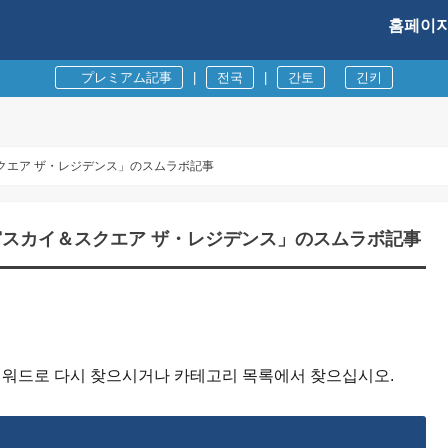
홈페이
プレミアム記事
|
전국
|
간토
긴키
クエア ザ・レジデンス」のスムラボ記事
宮スカイ＆スクエア ザ・レジデンス」のスムラボ記事
 키워드로 다시 찾으시거나 카테고리 목록에서 찾으십시오.