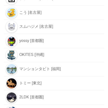
こう [名古屋]
スムハジメ [名古屋]
yossy [首都圏]
OKITES [沖縄]
マンションタビト [福岡]
トミー [東北]
2LDK [首都圏]