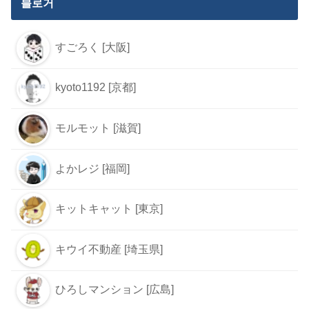
블로거
すごろく [大阪]
kyoto1192 [京都]
モルモット [滋賀]
よかレジ [福岡]
キットキャット [東京]
キウイ不動産 [埼玉県]
ひろしマンション [広島]