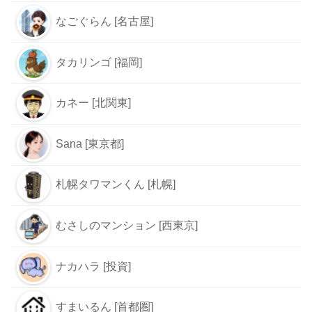
なごぐらん [名古屋]
タカリンゴ [福岡]
カネー [北関東]
Sana [東京都]
札幌タワマンくん [札幌]
むさしのマンション [西東京]
ナカハラ [投資]
すまいるん [首都圏]