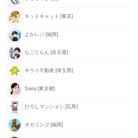
キットキャット [東京]
よかレジ [福岡]
なごぐらん [名古屋]
キウイ不動産 [埼玉県]
Sana [東京都]
ひろしマンション [広島]
タカリンゴ [福岡]