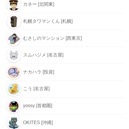
カネー [北関東]
札幌タワマンくん [札幌]
むさしのマンション [西東京]
スムハジメ [名古屋]
ナカハラ [投資]
こう [名古屋]
yossy [首都圏]
OKITES [沖縄]