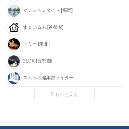
マンションタビト [福岡]
すまいるん [首都圏]
トミー [東北]
2LDK [首都圏]
スムラボ編集部ライター
もっと見る