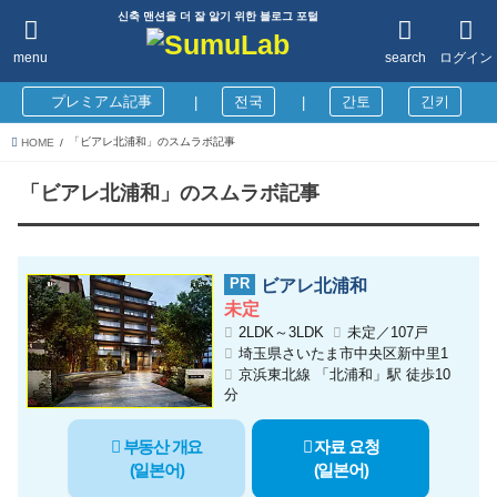
신축 맨션을 더 잘 알기 위한 블로그 포털
menu
search
ログイン
プレミアム記事
전국
간토
긴키
|
|
「ビアレ北浦和」のスムラボ記事
HOME
「ビアレ北浦和」のスムラボ記事
ビアレ北浦和
未定
2LDK～3LDK
未定／107戸
埼玉県さいたま市中央区新中里1
京浜東北線 「北浦和」駅 徒歩10
分
부동산 개요
자료 요청
(일본어)
(일본어)