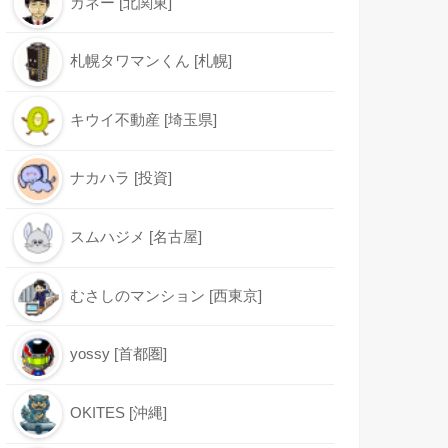
カネー [北関東]
札幌タワマンくん [札幌]
キウイ不動産 [埼玉県]
ナカハラ [投資]
スムハジメ [名古屋]
むさしのマンション [西東京]
yossy [首都圏]
OKITES [沖縄]