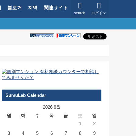
지
블로거
지역
関連サイト
search
ログイン
SumuLab Calendar
2026 8월
월
화
수
목
금
토
일
1
2
3
4
5
6
7
8
9