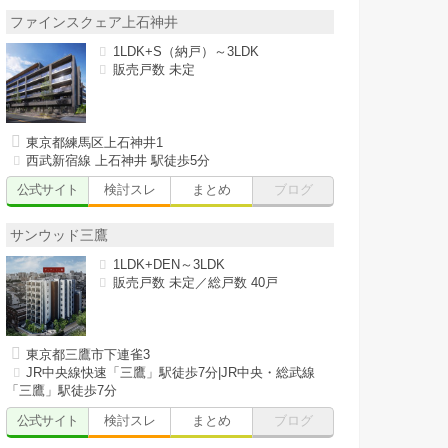
ファインスクェア上石神井
1LDK+S（納戸）～3LDK
販売戸数 未定
東京都練馬区上石神井1
西武新宿線 上石神井 駅徒歩5分
公式サイト
検討スレ
まとめ
ブログ
サンウッド三鷹
1LDK+DEN～3LDK
販売戸数 未定／総戸数 40戸
東京都三鷹市下連雀3
JR中央線快速「三鷹」駅徒歩7分|JR中央・総武線
「三鷹」駅徒歩7分
公式サイト
検討スレ
まとめ
ブログ