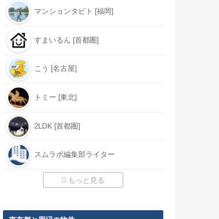
マンションタビト [福岡]
すまいるん [首都圏]
こう [名古屋]
トミー [東北]
2LDK [首都圏]
スムラボ編集部ライター
もっと見る