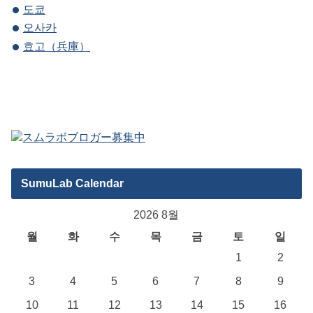
도쿄
오사카
효고（兵庫）
SumuLab Calendar
2026 8월
월
화
수
목
금
토
일
1
2
3
4
5
6
7
8
9
10
11
12
13
14
15
16