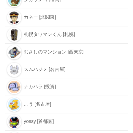
カネー [北関東]
札幌タワマンくん [札幌]
むさしのマンション [西東京]
スムハジメ [名古屋]
ナカハラ [投資]
こう [名古屋]
yossy [首都圏]