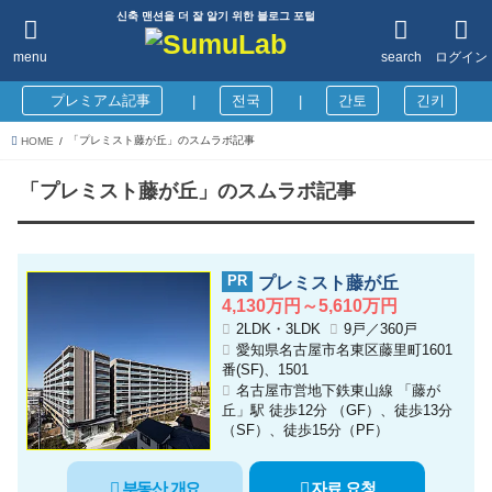
신축 맨션을 더 잘 알기 위한 블로그 포털
menu
search
ログイン
プレミアム記事
전국
간토
긴키
|
|
「プレミスト藤が丘」のスムラボ記事
HOME
「プレミスト藤が丘」のスムラボ記事
プレミスト藤が丘
4,130万円～5,610万円
2LDK・3LDK
9戸／360戸
愛知県名古屋市名東区藤里町1601
番(SF)、1501
名古屋市営地下鉄東山線 「藤が
丘」駅 徒歩12分 （GF）、徒歩13分
（SF）、徒歩15分（PF）
부동산 개요
자료 요청