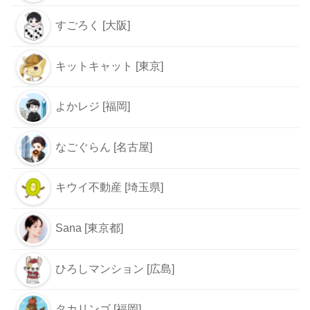
すごろく [大阪]
キットキャット [東京]
よかレジ [福岡]
なごぐらん [名古屋]
キウイ不動産 [埼玉県]
Sana [東京都]
ひろしマンション [広島]
タカリンゴ [福岡]