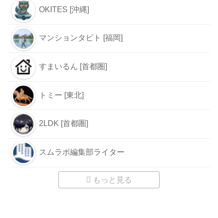
OKITES [沖縄]
マンションタビト [福岡]
すまいるん [首都圏]
トミー [東北]
2LDK [首都圏]
スムラボ編集部ライター
もっと見る