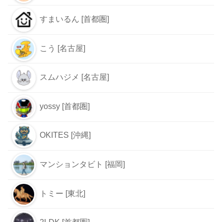
すまいるん [首都圏]
こう [名古屋]
スムハジメ [名古屋]
yossy [首都圏]
OKITES [沖縄]
マンションタビト [福岡]
トミー [東北]