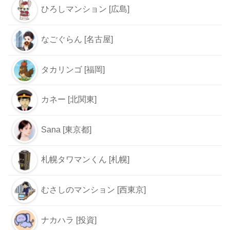
ひろしマンション [広島]
なごぐらん [名古屋]
タカリンゴ [福岡]
カネー [北関東]
Sana [東京都]
札幌タワマンくん [札幌]
むさしのマンション [西東京]
ナカハラ [投資]