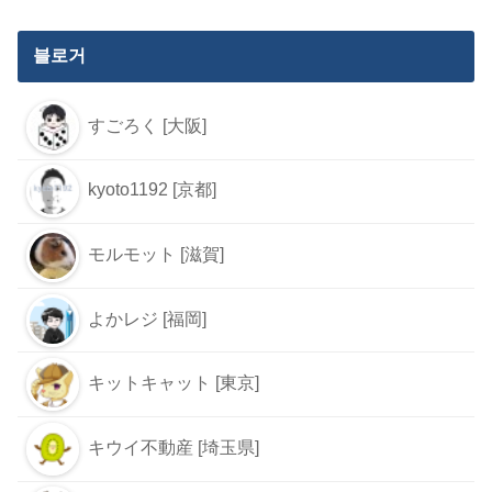
블로거
すごろく [大阪]
kyoto1192 [京都]
モルモット [滋賀]
よかレジ [福岡]
キットキャット [東京]
キウイ不動産 [埼玉県]