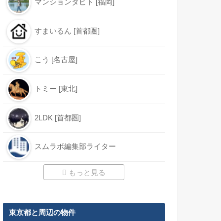
マンションタビト [福岡]
すまいるん [首都圏]
こう [名古屋]
トミー [東北]
2LDK [首都圏]
スムラボ編集部ライター
もっと見る
東京都と周辺の物件