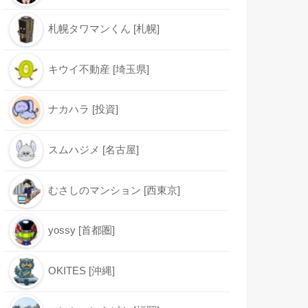
札幌タワマンくん [札幌]
キウイ不動産 [埼玉県]
ナカハラ [投資]
スムハジメ [名古屋]
むさしのマンション [西東京]
yossy [首都圏]
OKITES [沖縄]