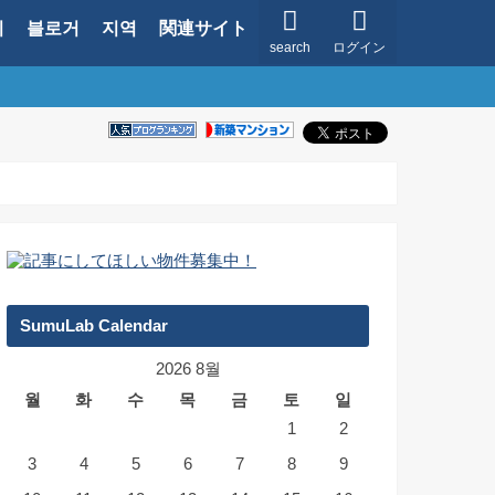
지
블로거
지역
関連サイト
search
ログイン
SumuLab Calendar
2026 8월
월
화
수
목
금
토
일
1
2
3
4
5
6
7
8
9