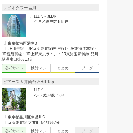
リビオタワー品川
1LDK～3LDK
21戸／総戸数 815戸
東京都港区港南3
JR山手線・JR京浜東北線(根岸線)・JR東海道本線・
JR横須賀線・JR上野東京ライン・JR東海道新幹線 品川
駅港南口徒歩13分
公式サイト
検討スレ
まとめ
ブログ
ピアース大井仙台坂Hill Top
1LDK
2戸／総戸数 32戸
東京都品川区南品川5
京浜東北線 大井町 駅 徒歩7分
公式サイト
検討スレ
まとめ
ブログ