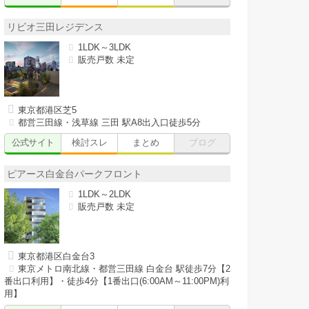
リビオ三田レジデンス
1LDK～3LDK
販売戸数 未定
東京都港区芝5
都営三田線・浅草線 三田 駅A8出入口徒歩5分
公式サイト
検討スレ
まとめ
ブログ
ピアース白金台パークフロント
1LDK～2LDK
販売戸数 未定
東京都港区白金台3
東京メトロ南北線・都営三田線 白金台 駅徒歩7分【2
番出口利用】・徒歩4分【1番出口(6:00AM～11:00PM)利
用】