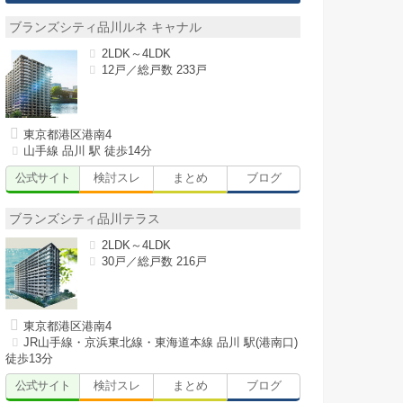
ブランズシティ品川ルネ キャナル
2LDK～4LDK
12戸／総戸数 233戸
東京都港区港南4
山手線 品川 駅 徒歩14分
公式サイト
検討スレ
まとめ
ブログ
ブランズシティ品川テラス
2LDK～4LDK
30戸／総戸数 216戸
東京都港区港南4
JR山手線・京浜東北線・東海道本線 品川 駅(港南口)
徒歩13分
公式サイト
検討スレ
まとめ
ブログ