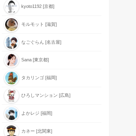
kyoto1192 [京都]
モルモット [滋賀]
なごぐらん [名古屋]
Sana [東京都]
タカリンゴ [福岡]
ひろしマンション [広島]
よかレジ [福岡]
カネー [北関東]