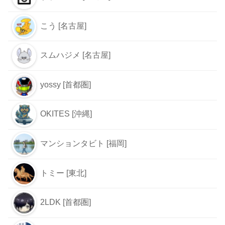
こう [名古屋]
スムハジメ [名古屋]
yossy [首都圏]
OKITES [沖縄]
マンションタビト [福岡]
トミー [東北]
2LDK [首都圏]