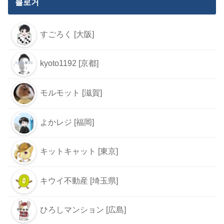
블로거
すごろく [大阪]
kyoto1192 [京都]
モルモット [滋賀]
よかレジ [福岡]
キットキャット [東京]
キウイ不動産 [埼玉県]
ひろしマンション [広島]