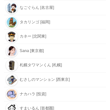
なごぐらん [名古屋]
タカリンゴ [福岡]
カネー [北関東]
Sana [東京都]
札幌タワマンくん [札幌]
むさしのマンション [西東京]
ナカハラ [投資]
すまいるん [首都圏]