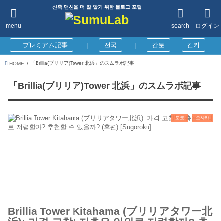
신축 맨션을 더 잘 알기 위한 블로그 포털
menu
search
ログイン
プレミアム記事
전국
간토
긴키
|
|
「Brillia(ブリリア)Tower 北浜」のスムラボ記事
HOME
「Brillia(ブリリア)Tower 北浜」のスムラボ記事
도쿄
오사카
Brillia Tower Kitahama (ブリリアタワー北