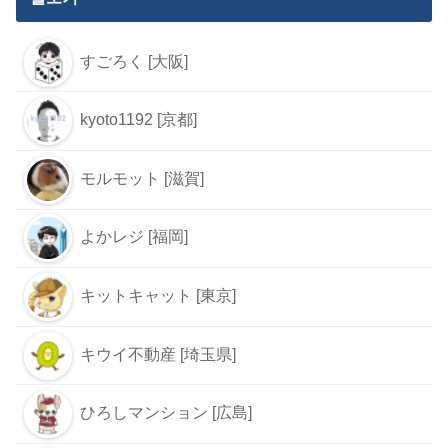
すごろく [大阪]
kyoto1192 [京都]
モルモット [滋賀]
よかレジ [福岡]
キットキャット [東京]
キウイ不動産 [埼玉県]
ひろしマンション [広島]