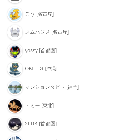
こう [名古屋]
スムハジメ [名古屋]
yossy [首都圏]
OKITES [沖縄]
マンションタビト [福岡]
トミー [東北]
2LDK [首都圏]