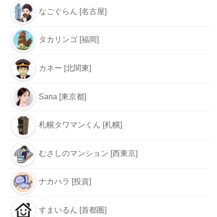
なごぐらん [名古屋]
タカリンゴ [福岡]
カネー [北関東]
Sana [東京都]
札幌タワマンくん [札幌]
むさしのマンション [西東京]
ナカハラ [投資]
すまいるん [首都圏]