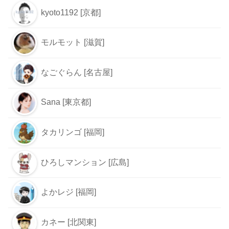
kyoto1192 [京都]
モルモット [滋賀]
なごぐらん [名古屋]
Sana [東京都]
タカリンゴ [福岡]
ひろしマンション [広島]
よかレジ [福岡]
カネー [北関東]