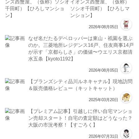
イオンズ西蟹屋、（仮称）
ソシオ千田町）【ひろしマ
ンション】
2026年08月05日
なぜ名だたるデベロッパーは東山・祇園を選ぶ
のか。三菱地所レジデンス16戸、住友商事14戸
が示す「京都らしさ」の価値〜ウエリス京都清
水五条【kyoto1192】
2026年08月05日
【ブランズシティ品川ルネキャナル】現地訪問
＆販売価格レビュー（キットキャット）
2025年03月20日
【プレミアム記事】引越しに伴い自宅マンショ
ン売却スタート！自宅の査定額はどうなった？
大阪の市況考察！【すごろく】
2026年07月31日