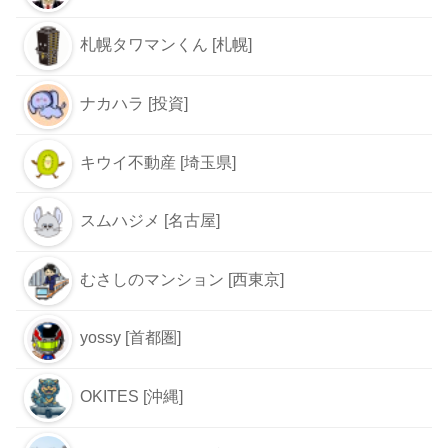
札幌タワマンくん [札幌]
ナカハラ [投資]
キウイ不動産 [埼玉県]
スムハジメ [名古屋]
むさしのマンション [西東京]
yossy [首都圏]
OKITES [沖縄]