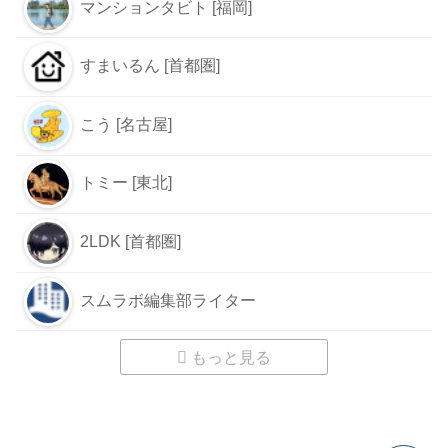
マンションタビト [福岡]
すまいるん [首都圏]
こう [名古屋]
トミー [東北]
2LDK [首都圏]
スムラボ編集部ライター
もっと見る