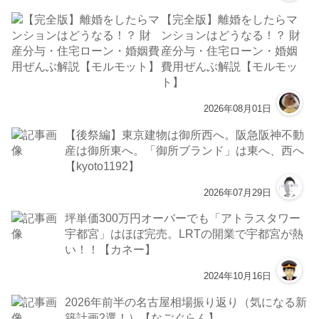
【完全版】離婚をしたらマ
ンションはどうなる！？ 財
産分与・住宅ローン・婚姻
費用ぜんぶ解説【モルモッ
ト】
2026年08月01日
【後祭編】東京建物は御所西へ。阪急阪神不動
産は御所東へ。「御所ブランド」は東へ、西へ
【kyoto1192】
2026年07月29日
坪単価300万円オーバーでも「アトラスタワー
宇都宮」はほぼ完売。LRTの開業で宇都宮が熱
い！！【カネー】
2024年10月16日
2026年前半の名古屋相場振り返り（気になる新
築計画2選！）【なごぐらん】