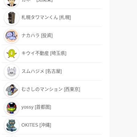
札幌タワマンくん [札幌]
ナカハラ [投資]
キウイ不動産 [埼玉県]
スムハジメ [名古屋]
むさしのマンション [西東京]
yossy [首都圏]
OKITES [沖縄]