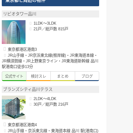
東京都と周辺の物件
リビオタワー品川
1LDK～3LDK
21戸／総戸数 815戸
東京都港区港南3
JR山手線・JR京浜東北線(根岸線)・JR東海道本線・
JR横須賀線・JR上野東京ライン・JR東海道新幹線 品川
駅港南口徒歩13分
公式サイト
検討スレ
まとめ
ブログ
ブランズシティ品川テラス
2LDK～4LDK
30戸／総戸数 216戸
東京都港区港南4
JR山手線・京浜東北線・東海道本線 品川 駅(港南口)