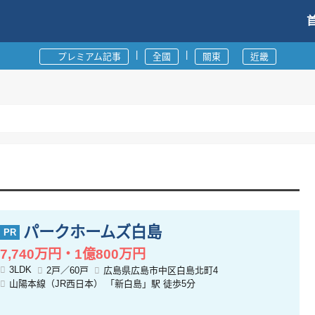
|
|
プレミアム記事
全國
關東
近畿
パークホームズ白島
7,740万円・1億800万円
3LDK
2戸／60戸
広島県広島市中区白島北町4
山陽本線（JR西日本） 「新白島」駅 徒歩5分