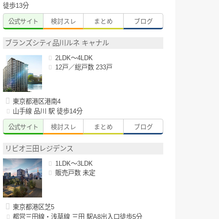
徒歩13分
公式サイト
検討スレ
まとめ
ブログ
ブランズシティ品川ルネ キャナル
2LDK～4LDK
12戸／総戸数 233戸
東京都港区港南4
山手線 品川 駅 徒歩14分
公式サイト
検討スレ
まとめ
ブログ
リビオ三田レジデンス
1LDK～3LDK
販売戸数 未定
東京都港区芝5
都営三田線・浅草線 三田 駅A8出入口徒歩5分