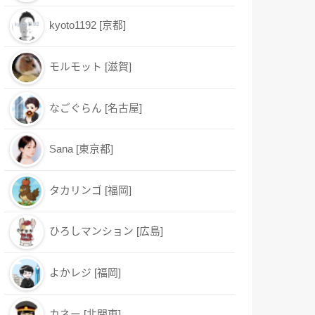
kyoto1192 [京都]
モルモット [滋賀]
なごぐらん [名古屋]
Sana [東京都]
タカリンゴ [福岡]
ひろしマンション [広島]
よかレジ [福岡]
カネー [北関東]