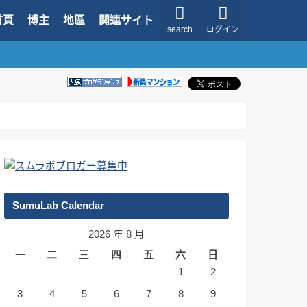
首頁
博主
地區
関連サイト
search
ログイン
SumuLab Calendar
2026 年 8 月
一
二
三
四
五
六
日
1
2
3
4
5
6
7
8
9