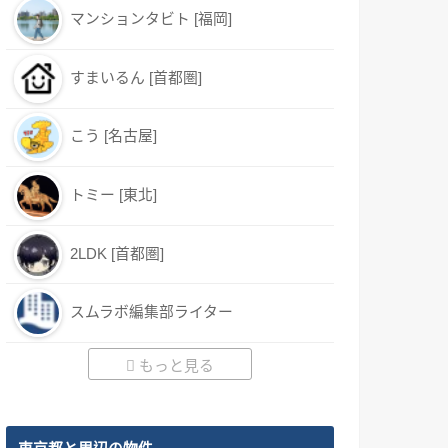
マンションタビト [福岡]
すまいるん [首都圏]
こう [名古屋]
トミー [東北]
2LDK [首都圏]
スムラボ編集部ライター
もっと見る