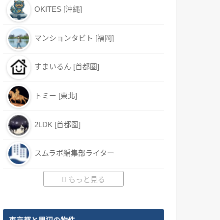
OKITES [沖縄]
マンションタビト [福岡]
すまいるん [首都圏]
トミー [東北]
2LDK [首都圏]
スムラボ編集部ライター
もっと見る