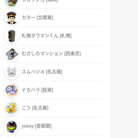
カネー [北関東]
札幌タワマンくん [札幌]
むさしのマンション [西東京]
スムハジメ [名古屋]
ナカハラ [投資]
こう [名古屋]
yossy [首都圏]