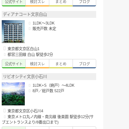
公式サイト
検討スレ
まとめ
ブログ
ディアナコート文京白山
1LDK～3LDK
販売戸数 未定
東京都文京区白山1
都営三田線 白山 駅徒歩2分
公式サイト
検討スレ
まとめ
ブログ
リビオシティ文京小石川
1LDK+S（納戸）～4LDK
8戸／総戸数 522戸
東京都文京区小石川4
東京メトロ丸ノ内線・南北線 後楽園 駅徒歩12分(サ
ブエントランスより/8番出口まで)