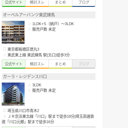
公式サイト
検討スレ
まとめ
ブログ
オーベルアーバンツ東武練馬
1LDK+S（納戸）～3LDK
販売戸数 未定
東京都板橋区徳丸3
東武東上線 東武練馬 駅(北口)徒歩3分
公式サイト
検討スレ
まとめ
ブログ
ガーラ・レジデンス川口
3LDK
販売戸数 未定
埼玉県川口市青木2
ＪＲ京浜東北線「川口」駅まで徒歩18分|埼玉高速鉄
道「川口元郷」駅まで徒歩16分