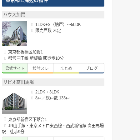
東京都と周辺の物件
バウス加賀
1LDK+S（納戸）～5LDK
販売戸数 未定
東京都板橋区加賀1
都営三田線 新板橋 駅徒歩10分
公式サイト
検討スレ
まとめ
ブログ
リビオ高田馬場
2LDK・3LDK
8戸／総戸数 133戸
東京都新宿区下落合1
JR山手線・東京メトロ東西線・西武新宿線 高田馬場
駅 徒歩9分