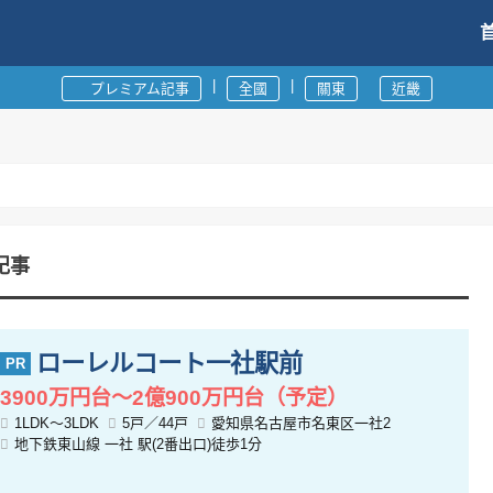
|
|
プレミアム記事
全國
關東
近畿
記事
ローレルコート一社駅前
3900万円台～2億900万円台（予定）
1LDK～3LDK
5戸／44戸
愛知県名古屋市名東区一社2
地下鉄東山線 一社 駅(2番出口)徒歩1分