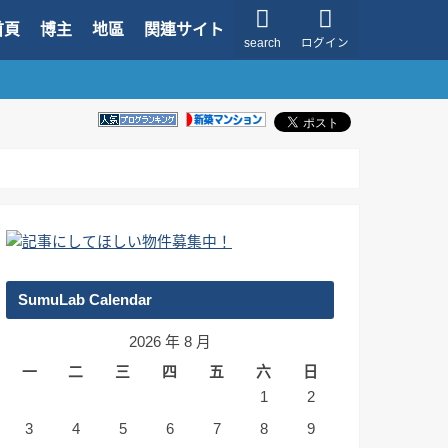
首頁
博主
地區
関連サイト
search
ログイン
SumuLab Calendar
2026 年 8 月
一
二
三
四
五
六
日
1
2
3
4
5
6
7
8
9