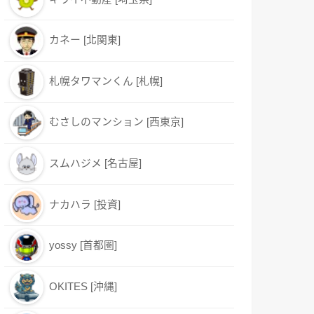
カネー [北関東]
札幌タワマンくん [札幌]
むさしのマンション [西東京]
スムハジメ [名古屋]
ナカハラ [投資]
yossy [首都圏]
OKITES [沖縄]