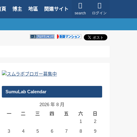
首頁
博主
地區
関連サイト
search
ログイン
SumuLab Calendar
2026 年 8 月
一
二
三
四
五
六
日
1
2
3
4
5
6
7
8
9