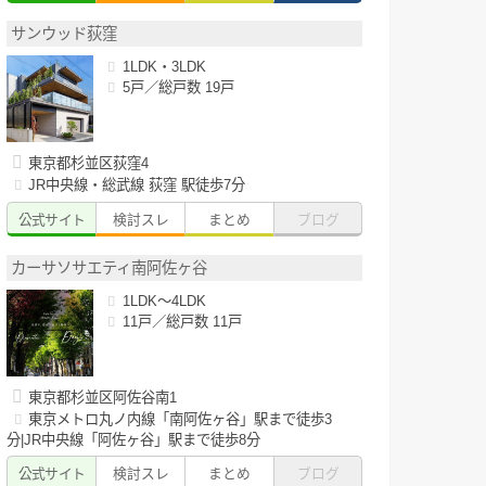
サンウッド荻窪
1LDK・3LDK
5戸／総戸数 19戸
東京都杉並区荻窪4
JR中央線・総武線 荻窪 駅徒歩7分
公式サイト
検討スレ
まとめ
ブログ
カーサソサエティ南阿佐ヶ谷
1LDK～4LDK
11戸／総戸数 11戸
東京都杉並区阿佐谷南1
東京メトロ丸ノ内線「南阿佐ヶ谷」駅まで徒歩3
分|JR中央線「阿佐ヶ谷」駅まで徒歩8分
公式サイト
検討スレ
まとめ
ブログ