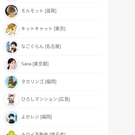
モルモット [滋賀]
キットキャット [東京]
なごぐらん [名古屋]
Sana [東京都]
タカリンゴ [福岡]
ひろしマンション [広島]
よかレジ [福岡]
キウイ不動産 [埼玉県]