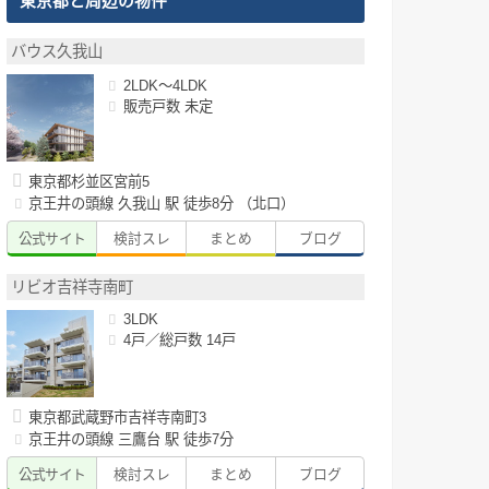
東京都と周辺の物件
バウス久我山
2LDK～4LDK
販売戸数 未定
東京都杉並区宮前5
京王井の頭線 久我山 駅 徒歩8分 （北口）
公式サイト
検討スレ
まとめ
ブログ
リビオ吉祥寺南町
3LDK
4戸／総戸数 14戸
東京都武蔵野市吉祥寺南町3
京王井の頭線 三鷹台 駅 徒歩7分
公式サイト
検討スレ
まとめ
ブログ