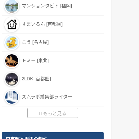
マンションタビト [福岡]
すまいるん [首都圏]
こう [名古屋]
トミー [東北]
2LDK [首都圏]
スムラボ編集部ライター
もっと見る