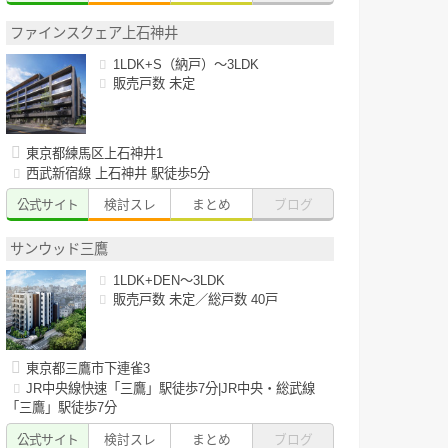
ファインスクェア上石神井
1LDK+S（納戸）～3LDK
販売戸数 未定
東京都練馬区上石神井1
西武新宿線 上石神井 駅徒歩5分
公式サイト
検討スレ
まとめ
ブログ
サンウッド三鷹
1LDK+DEN～3LDK
販売戸数 未定／総戸数 40戸
東京都三鷹市下連雀3
JR中央線快速「三鷹」駅徒歩7分|JR中央・総武線
「三鷹」駅徒歩7分
公式サイト
検討スレ
まとめ
ブログ