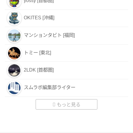
yossy [首都圏]
OKITES [沖縄]
マンションタビト [福岡]
トミー [東北]
2LDK [首都圏]
スムラボ編集部ライター
もっと見る