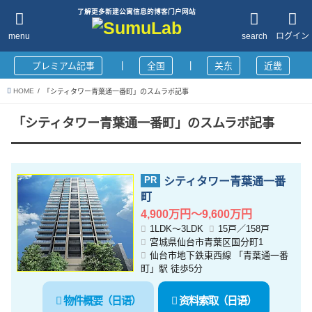
了解更多新建公寓信息的博客门户网站
menu
search
ログイン
|
|
プレミアム記事
全国
关东
近畿
HOME
「シティタワー青葉通一番町」のスムラボ記事
「シティタワー青葉通一番町」のスムラボ記事
シティタワー青葉通一番
町
4,900万円～9,600万円
1LDK～3LDK
15戸／158戸
宮城県仙台市青葉区国分町1
仙台市地下鉄東西線 「青葉通一番
町」駅 徒歩5分
物件概要（日语）
资料索取（日语）